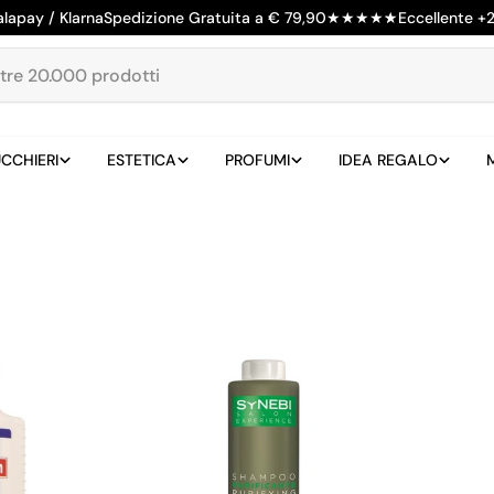
alapay / Klarna
Spedizione Gratuita a € 79,90
★
★
★
★
★
Eccellente +
CCHIERI
ESTETICA
PROFUMI
IDEA REGALO