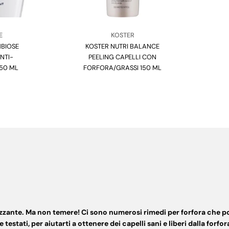
Venditore:
E
KOSTER
MBIOSE
KOSTER NUTRI BALANCE
Tipo:
NTI-
PEELING CAPELLI CON
250 ML
FORFORA/GRASSI 150 ML
arazzante. Ma non temere! Ci sono numerosi
rimedi per forfora
che pos
stati, per aiutarti a ottenere dei capelli sani e liberi dalla forfor