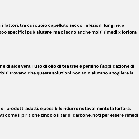
 fattori, tra cui
cuoio
capelluto secco, infezioni fungine, o
oo specifici può aiutare, ma ci sono anche molti
rimedi x forfora
 di aloe vera, l'uso di olio di tea tree e persino l'applicazione di
 Molti trovano che queste soluzioni non solo aiutano a
togliere la
 i prodotti adatti, è possibile ridurre notevolmente la forfora.
 come il piritione zinco o il tar di carbone, noti per essere
rimedi