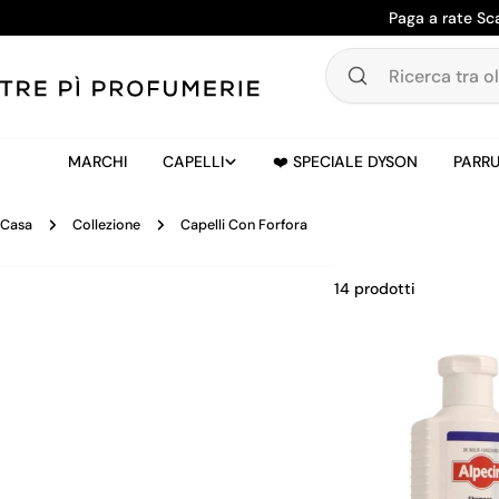
Salta
Paga a rate Sc
al
contenuto
Ricerca
tra
oltre
20.000
MARCHI
CAPELLI
❤️ SPECIALE DYSON
PARRU
prodotti
Casa
Collezione
Capelli Con Forfora
14 prodotti