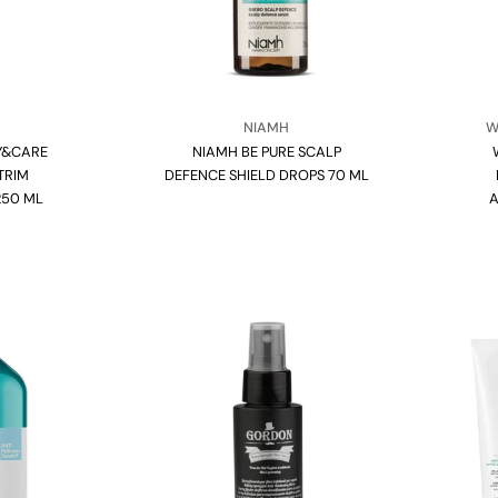
re:
Venditore:
Ve
NIAMH
W
DY&CARE
NIAMH BE PURE SCALP
Tipo:
TRIM
DEFENCE SHIELD DROPS 70 ML
250 ML
A