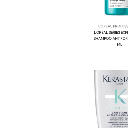
Venditore:
L'OREAL PROFES
L'OREAL SERIES EX
Tipo:
SHAMPOO ANTIFOR
ML