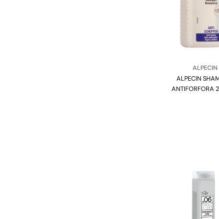
Venditore
ALPECIN
ALPECIN SHA
Tipo:
ANTIFORFORA 