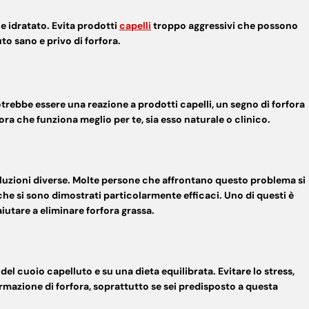
 e idratato. Evita prodotti
capelli
troppo aggressivi che possono
to sano e privo di forfora.
trebbe essere una reazione a prodotti capelli, un segno di
forfora
ora
che funziona meglio per te, sia esso naturale o clinico.
soluzioni diverse. Molte persone che affrontano questo problema si
he si sono dimostrati particolarmente
efficaci
. Uno di questi è
aiutare a
eliminare forfora
grassa.
el cuoio capelluto e su una dieta equilibrata. Evitare lo stress,
formazione di forfora, soprattutto se sei predisposto a questa