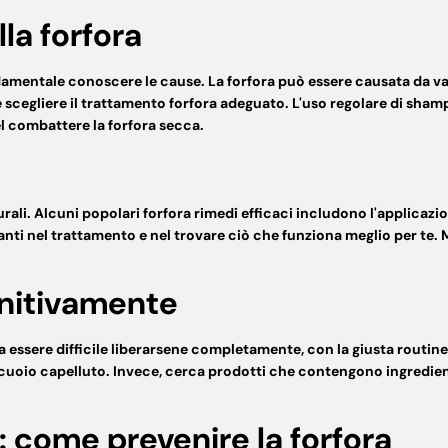
la forfora
damentale conoscere le cause. La forfora può essere causata da vari
 scegliere il
trattamento forfora
adeguato. L'uso regolare di shamp
el
combattere la forfora secca
.
i
rali. Alcuni popolari
forfora rimedi efficaci
includono l'applicazione
tanti nel trattamento e nel trovare ciò che funziona meglio per te.
initivamente
essere difficile liberarsene completamente, con la giusta routine e
 cuoio capelluto. Invece, cerca prodotti che contengono ingredienti
: come prevenire la forfora