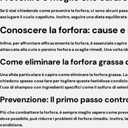
Se ti stai chiedendo
come prevenire la forfora
, ci sono alcuni pas
asciugare il cuoio capelluto. Inoltre, seguire una dieta equilibra
Conoscere la forfora: cause e 
Infine, per affrontare efficacemente la forfora, è essenziale capire
attaccata alla cute
o persino
forfora a scaglie rimedi
. Una volta id
Come eliminare la forfora grassa d
Una sfida particolare è capire
come eliminare la forfora grassa
. L
chiedono spesso cosa
fare
per
togliere
questa fastidiosa condizio
l'uso di shampoo con ingredienti specifici come il solfuro di selen
Prevenzione: Il primo passo contro
Più che combattere la forfora, è sempre meglio sapere
come preven
dove possibile, può ridurre i
problemi di forfora rimedio
. Inoltre,
condizione.