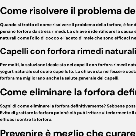
Come risolvere il problema del
Quando si tratta di
come risolvere il problema della forfora
, è fon
persino
forfora da stress rimedi
. La chiave è identificare la causa e
naturali come l'olio di cocco e l'aceto di mele che sono efficaci n
Capelli con forfora rimedi natural
Per molti, la soluzione ideale sta nei
capelli con forfora rimedi
natu
yogurt naturale sul cuoio capelluto. La chiave sta nell'essere cos
forfora
ma migliorano anche la salute generale dei capelli.
Come eliminare la forfora def
Sogni di
come eliminare la forfora definitivamente
? Sebbene possa 
Evita di
grattare la forfora
poiché ciò può irritare ulteriormente il
efficaci contro la forfora
.
Prevenire è meglio che curare