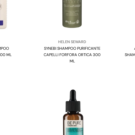
:
Venditore:
HELEN SEWARD
MPOO
SYNEBI SHAMPOO PURIFICANTE
Tipo:
200 ML
CAPELLI FORFORA ORTICA 300
SHAM
ML