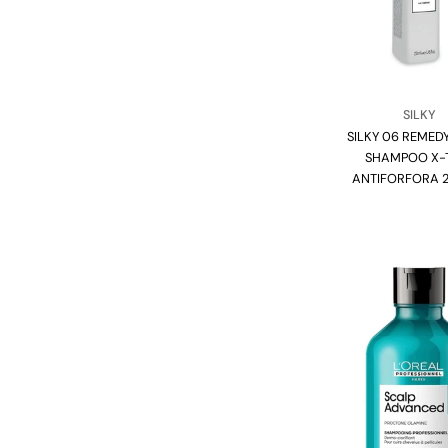
Vendito
SILKY
SILKY 06 REME
Tipo:
SHAMPOO X-
ANTIFORFORA 