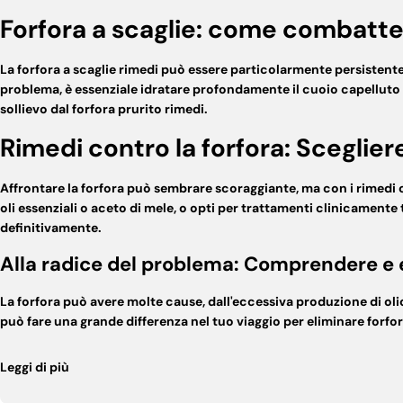
Forfora a scaglie: come combatte
La
forfora a scaglie rimedi
può essere particolarmente persistente 
problema, è essenziale idratare profondamente il cuoio capelluto e
sollievo dal
forfora prurito rimedi
.
Rimedi contro la forfora: Scegliere
Affrontare la forfora può sembrare scoraggiante, ma con i
rimedi 
oli essenziali o aceto di mele, o opti per trattamenti clinicamente 
definitivamente.
Alla radice del problema: Comprendere e e
La forfora può avere molte cause, dall'eccessiva produzione di oli
può fare una grande differenza nel tuo viaggio per
eliminare forfo
Leggi di più