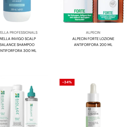
nditore:
Venditore:
ELLA PROFESSIONALS
ALPECIN
WELLA INVIGO SCALP
Tipo:
ALPECIN FORTE LOZIONE
Tipo:
BALANCE SHAMPOO
ANTIFORFORA 200 ML
NTIFORFORA 300 ML
-34%