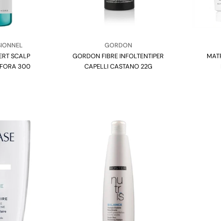
Venditore:
SIONNEL
GORDON
PERT SCALP
GORDON FIBRE INFOLTENTIPER
Tipo:
MATR
FORA 300
CAPELLI CASTANO 22G