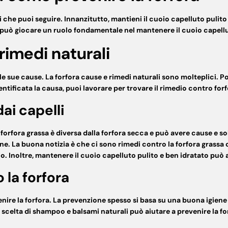
si che puoi seguire. Innanzitutto, mantieni il cuoio capelluto pulito
ta può giocare un ruolo fondamentale nel mantenere il cuoio capellu
rimedi naturali
 le sue cause. La
forfora cause e rimedi naturali
sono molteplici. Po
entificata la causa, puoi lavorare per trovare il
rimedio contro forf
ai capelli
a forfora grassa è diversa dalla forfora secca e può avere cause e 
ne. La buona notizia è che ci sono
rimedi contro la forfora grassa
c
io. Inoltre, mantenere il cuoio capelluto pulito e ben idratato può 
 la forfora
ire la forfora
. La prevenzione spesso si basa su una buona igiene d
 la scelta di shampoo e balsami naturali può aiutare a prevenire la 