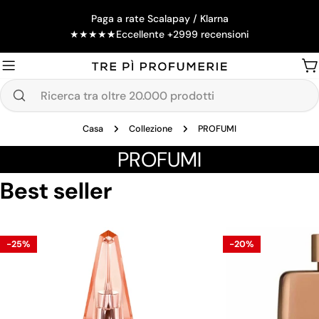
Salta
Paga a rate Scalapay / Klarna
al
★
★
★
★
★
Eccellente +2999 recensioni
contenuto
Ca
Ricerca
tra
Casa
Collezione
PROFUMI
oltre
20.000
C
PROFUMI
prodotti
o
Best seller
l
l
-25%
-20%
e
z