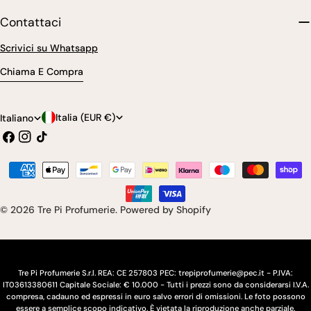
Contattaci
Scrivici su Whatsapp
Chiama E Compra
P
L
Italia (EUR €)
Italiano
Facebook
Instagram
Tic
a
i
toc
e
n
Modalità
s
g
di
pagamento
e
u
© 2026
Tre Pi Profumerie
.
Powered by Shopify
/
a
r
e
Tre Pi Profumerie S.r.l. REA: CE 257803 PEC: trepiprofumerie@pec.it - P.IVA:
IT03613380611 Capitale Sociale: € 10.000 - Tutti i prezzi sono da considerarsi I.V.A.
g
compresa, cadauno ed espressi in euro salvo errori di omissioni. Le foto possono
essere a semplice scopo indicativo. È vietata la riproduzione anche parziale.