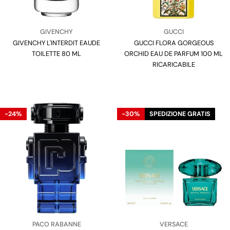
Venditore:
Venditore:
GIVENCHY
GUCCI
GIVENCHY L'INTERDIT EAUDE
Tipo:
GUCCI FLORA GORGEOUS
Tipo:
TOILETTE 80 ML
ORCHID EAU DE PARFUM 100 ML
RICARICABILE
-24%
-30%
SPEDIZIONE GRATIS
Venditore:
Venditore:
PACO RABANNE
VERSACE