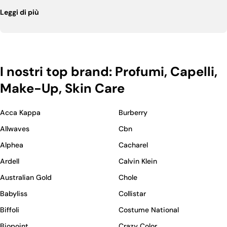
Tutti i prodotti sono originali e acquistati da canali autorizzati.
Leggi di più
Spedizione gratuita sopra € 79,90, campioncini omaggio in ogni
ordine, oltre 2.900 recensioni verificate... ...
I nostri top brand: Profumi, Capelli,
Make-Up, Skin Care
Acca Kappa
Burberry
Allwaves
Cbn
Alphea
Cacharel
Ardell
Calvin Klein
Australian Gold
Chole
Babyliss
Collistar
Biffoli
Costume National
Biopoint
Crazy Color