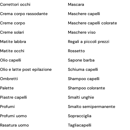
Correttori occhi
Mascara
Crema corpo rassodante
Maschere capelli
Creme corpo
Maschere capelli colorate
Creme solari
Maschere viso
Matite labbra
Regali a piccoli prezzi
Matite occhi
Rossetto
Olio capelli
Sapone barba
Olio e latte post epilazione
Schiuma capelli
Ombretti
Shampoo capelli
Palette
Shampoo colorante
Piastre capelli
Smalti unghie
Profumi
Smalto semipermanente
Profumi uomo
Sopracciglia
Rasatura uomo
Tagliacapelli