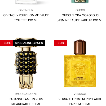
Venditore:
Venditore:
GIVENCHY
GUCCI
GIVENCHY POUR HOMME EAUDE
Tipo:
GUCCI FLORA GORGEOUS
Tipo:
TOILETTE 100 ML
JASMINE EAU DE PARFUM 100 ML
-30%
SPEDIZIONE GRATIS
-30%
Venditore:
Venditore:
PACO RABANNE
VERSACE
RABANNE FAME PARFUM
Tipo:
VERSACE EROS ENERGY EAUDE
Tipo:
RICARICABILE 80 ML
PARFUM 50 ML