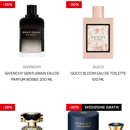
-25%
-30%
Venditore:
Venditore:
GIVENCHY
GUCCI
GIVENCHY GENTLEMAN EAU DE
Tipo:
GUCCI BLOOM EAU DE TOILETTE
Tipo:
PARFUM BOISEE 200 ML
100 ML
-29%
-30%
SPEDIZIONE GRATIS