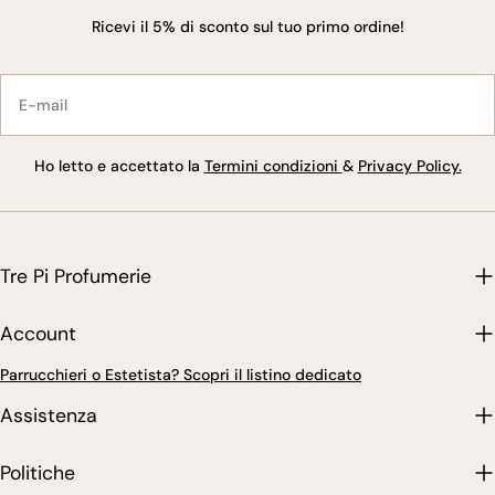
Ricevi il 5% di sconto sul tuo primo ordine!
E-
mail
Ho letto e accettato la
Termini condizioni
&
Privacy Policy.
Tre Pi Profumerie
Account
Parrucchieri o Estetista? Scopri il listino dedicato
Assistenza
Politiche