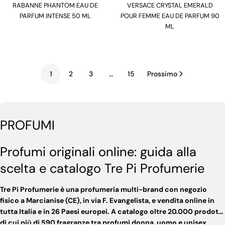
RABANNE PHANTOM EAU DE
Tipo:
VERSACE CRYSTAL EMERALD
Tipo:
PARFUM INTENSE 50 ML
POUR FEMME EAU DE PARFUM 90
ML
1
2
3
…
15
Prossimo
PROFUMI
Profumi originali online: guida alla
scelta e catalogo Tre Pi Profumerie
Tre Pi Profumerie è una profumeria multi-brand con negozio
fisico a Marcianise (CE), in via F. Evangelista, e vendita online in
tutta Italia e in 26 Paesi europei. A catalogo oltre 20.000 prodotti,
di cui più di 590 fragranze tra profumi donna, uomo e unisex.