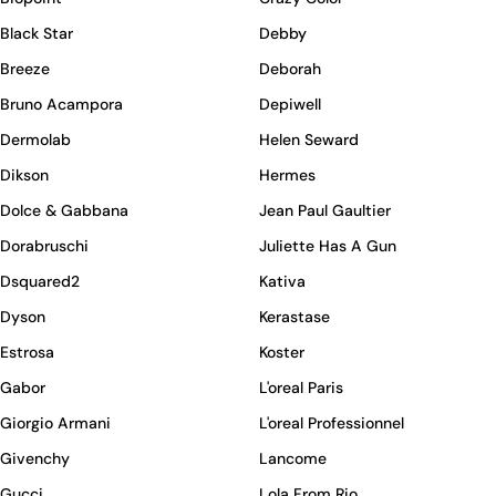
Black Star
Debby
Breeze
Deborah
Bruno Acampora
Depiwell
Dermolab
Helen Seward
Dikson
Hermes
Dolce & Gabbana
Jean Paul Gaultier
Dorabruschi
Juliette Has A Gun
Dsquared2
Kativa
Dyson
Kerastase
Estrosa
Koster
Gabor
L'oreal Paris
Giorgio Armani
L'oreal Professionnel
Givenchy
Lancome
Gucci
Lola From Rio