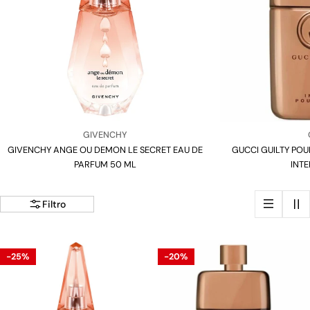
i
o
n
e
:
Venditore:
GIVENCHY
GIVENCHY ANGE OU DEMON LE SECRET EAU DE
Tipo:
GUCCI GUILTY PO
PARFUM 50 ML
INTE
Filtro
-25%
-20%