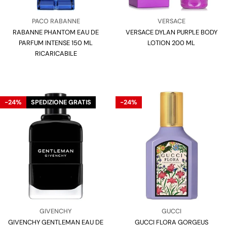
Venditore:
Venditore:
PACO RABANNE
VERSACE
RABANNE PHANTOM EAU DE
Tipo:
VERSACE DYLAN PURPLE BODY
Tipo:
PARFUM INTENSE 150 ML
LOTION 200 ML
RICARICABILE
-24%
SPEDIZIONE GRATIS
-24%
Venditore:
Venditore:
GIVENCHY
GUCCI
GIVENCHY GENTLEMAN EAU DE
Tipo:
GUCCI FLORA GORGEUS
Tipo: