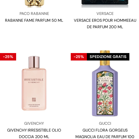
Venditore:
Venditore:
PACO RABANNE
VERSACE
RABANNE FAME PARFUM 50 ML
Tipo:
VERSACE EROS POUR HOMMEEAU
Tipo:
DE PARFUM 200 ML
-25%
-25%
SPEDIZIONE GRATIS
Venditore:
Venditore:
GIVENCHY
GUCCI
GIVENCHY IRRESISTIBLE OLIO
Tipo:
GUCCI FLORA GORGEUS
Tipo:
DOCCIA 200 ML
MAGNOLIA EAU DE PARFUM 100