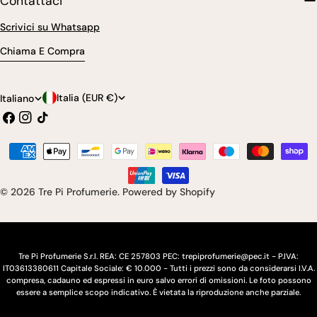
Contattaci
Scrivici su Whatsapp
Chiama E Compra
P
L
Italia (EUR €)
Italiano
Facebook
Instagram
Tic
a
i
toc
e
n
Modalità
s
g
di
pagamento
e
u
© 2026
Tre Pi Profumerie
.
Powered by Shopify
/
a
r
e
Tre Pi Profumerie S.r.l. REA: CE 257803 PEC: trepiprofumerie@pec.it - P.IVA:
IT03613380611 Capitale Sociale: € 10.000 - Tutti i prezzi sono da considerarsi I.V.A.
g
compresa, cadauno ed espressi in euro salvo errori di omissioni. Le foto possono
essere a semplice scopo indicativo. È vietata la riproduzione anche parziale.
i