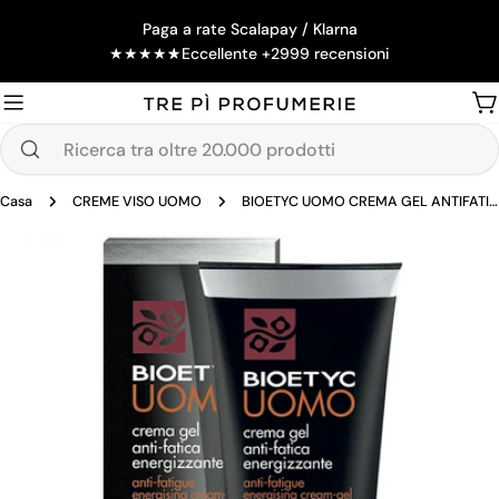
Salta
Paga a rate Scalapay / Klarna
al
★
★
★
★
★
Eccellente +2999 recensioni
contenuto
Ca
Ricerca
tra
Casa
CREME VISO UOMO
BIOETYC UOMO CREMA GEL ANTIFATICA ENERGIZZANTE 50 ML
oltre
20.000
Passa
prodotti
alle
informazioni
sul
prodotto
Apri supporto 0 in modalità modale