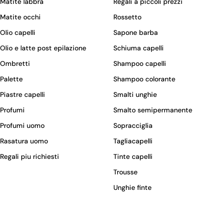
Matite labbra
Regali a piccoli prezzi
Matite occhi
Rossetto
Olio capelli
Sapone barba
Olio e latte post epilazione
Schiuma capelli
Ombretti
Shampoo capelli
Palette
Shampoo colorante
Piastre capelli
Smalti unghie
Profumi
Smalto semipermanente
Profumi uomo
Sopracciglia
Rasatura uomo
Tagliacapelli
Regali piu richiesti
Tinte capelli
Trousse
Unghie finte