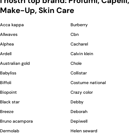
I nostri top brand: Profumi, Capelli,
Make-Up, Skin Care
Acca kappa
Burberry
Allwaves
Cbn
Alphea
Cacharel
Ardell
Calvin klein
Australian gold
Chole
Babyliss
Collistar
Biffoli
Costume national
Biopoint
Crazy color
Black star
Debby
Breeze
Deborah
Bruno acampora
Depiwell
Dermolab
Helen seward