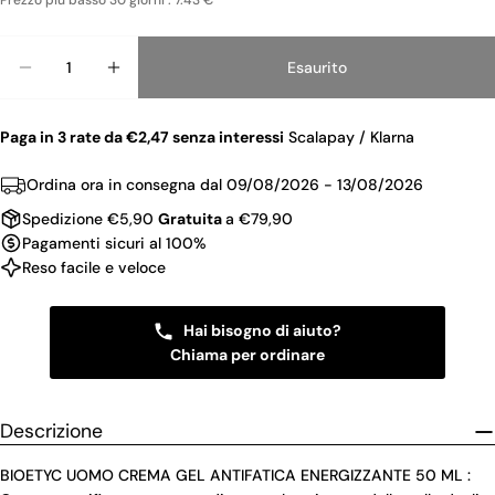
Prezzo piu basso 30 giorni : 7.43 €
Quantità
Esaurito
Diminuisci La Quantità Per BIOETYC UOMO CREM
Aumenta La Quantità Per BIOETYC UOM
Paga in 3 rate da €2,47 senza interessi
Scalapay / Klarna
Ordina ora in consegna dal
09/08/2026 - 13/08/2026
Spedizione €5,90
Gratuita
a €79,90
Pagamenti sicuri al 100%
Reso facile e veloce
Hai bisogno di aiuto?
Chiama per ordinare
Descrizione
BIOETYC UOMO CREMA GEL ANTIFATICA ENERGIZZANTE 50 ML :