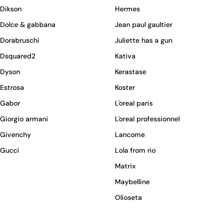
Dikson
Hermes
Dolce & gabbana
Jean paul gaultier
Dorabruschi
Juliette has a gun
Dsquared2
Kativa
Dyson
Kerastase
Estrosa
Koster
Gabor
L'oreal paris
Giorgio armani
L'oreal professionnel
Givenchy
Lancome
Gucci
Lola from rio
Matrix
Maybelline
Olioseta