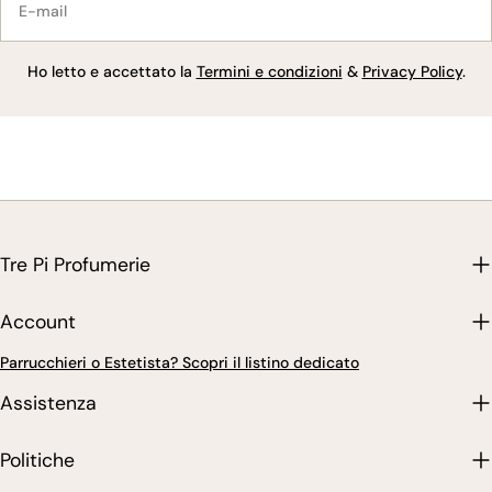
mail
Ho letto e accettato la
Termini e condizioni
&
Privacy Policy
.
Tre Pi Profumerie
Account
Parrucchieri o Estetista? Scopri il listino dedicato
Assistenza
Politiche