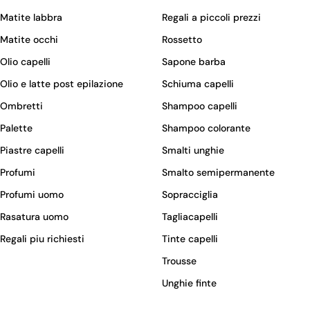
Matite labbra
Regali a piccoli prezzi
Matite occhi
Rossetto
Olio capelli
Sapone barba
Olio e latte post epilazione
Schiuma capelli
Ombretti
Shampoo capelli
Palette
Shampoo colorante
Piastre capelli
Smalti unghie
Profumi
Smalto semipermanente
Profumi uomo
Sopracciglia
Rasatura uomo
Tagliacapelli
Regali piu richiesti
Tinte capelli
Trousse
Unghie finte