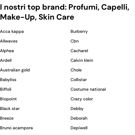
I nostri top brand: Profumi, Capelli,
Make-Up, Skin Care
Acca kappa
Burberry
Allwaves
Cbn
Alphea
Cacharel
Ardell
Calvin klein
Australian gold
Chole
Babyliss
Collistar
Biffoli
Costume national
Biopoint
Crazy color
Black star
Debby
Breeze
Deborah
Bruno acampora
Depiwell