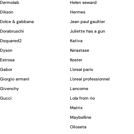
Dermolab
Helen seward
Dikson
Hermes
Dolce & gabbana
Jean paul gaultier
Dorabruschi
Juliette has a gun
Dsquared2
Kativa
Dyson
Kerastase
Estrosa
Koster
Gabor
L'oreal paris
Giorgio armani
L'oreal professionnel
Givenchy
Lancome
Gucci
Lola from rio
Matrix
Maybelline
Olioseta