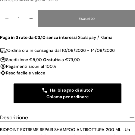
Prezzo piu basso 30 giorni : 9.21 €
Quantità
Esaurito
Diminuisci La Quantità Per BIOPOINT EXTREME
Aumenta La Quantità Per BIOPOINT E
Paga in 3 rate da €3,10 senza interessi
Scalapay / Klarna
Ordina ora in consegna dal
10/08/2026 - 14/08/2026
Spedizione €5,90
Gratuita
a €79,90
Pagamenti sicuri al 100%
Reso facile e veloce
Hai bisogno di aiuto?
Chiama per ordinare
Descrizione
BIOPOINT EXTREME REPAIR SHAMPOO ANTIROTTURA 200 ML : Un