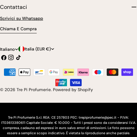
Contattaci
Scrivici su Whatsapp
Chiama E Compra
P
L
Italia (EUR €)
Italiano
Facebook
Instagram
Tic
a
i
toc
e
n
Modalità
s
g
di
pagamento
e
u
© 2026
Tre Pi Profumerie
.
Powered by Shopify
/
a
r
e
Tre Pi Profumerie S.r.l. REA: CE 257803 PEC: trepiprofumerie@pec.it - P.IVA:
IT03613380611 Capitale Sociale: € 10.000 - Tutti i prezzi sono da considerarsi I.V.A.
g
compresa, cadauno ed espressi in euro salvo errori di omissioni. Le foto possono
essere a semplice scopo indicativo. È vietata la riproduzione anche parziale.