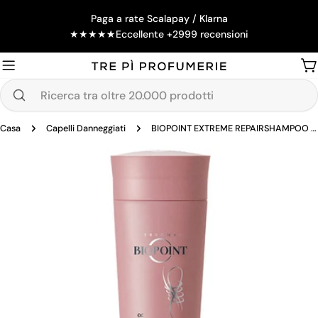
Salta
Paga a rate Scalapay / Klarna
al
★
★
★
★
★
Eccellente +2999 recensioni
contenuto
Ca
Ricerca
tra
Casa
Capelli Danneggiati
BIOPOINT EXTREME REPAIRSHAMPOO RICOSTRUZIONE 200 ML
oltre
20.000
Passa
prodotti
alle
informazioni
sul
prodotto
Apri supporto 0 in modalità modale