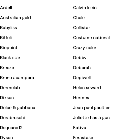
Ardell
Calvin klein
Australian gold
Chole
Babyliss
Collistar
Biffoli
Costume national
Biopoint
Crazy color
Black star
Debby
Breeze
Deborah
Bruno acampora
Depiwell
Dermolab
Helen seward
Dikson
Hermes
Dolce & gabbana
Jean paul gaultier
Dorabruschi
Juliette has a gun
Dsquared2
Kativa
Dyson
Kerastase