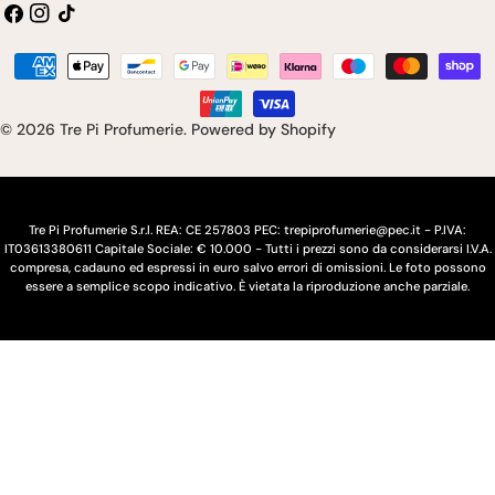
Facebook
Instagram
Tic
a
i
toc
e
n
Modalità
s
g
di
pagamento
e
u
© 2026
Tre Pi Profumerie
.
Powered by Shopify
/
a
r
e
Tre Pi Profumerie S.r.l. REA: CE 257803 PEC: trepiprofumerie@pec.it - P.IVA:
IT03613380611 Capitale Sociale: € 10.000 - Tutti i prezzi sono da considerarsi I.V.A.
g
compresa, cadauno ed espressi in euro salvo errori di omissioni. Le foto possono
essere a semplice scopo indicativo. È vietata la riproduzione anche parziale.
i
o
n
e