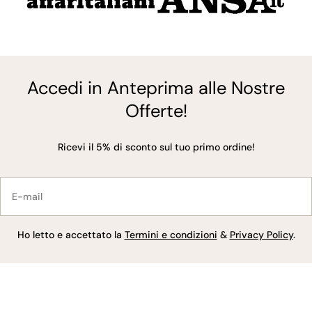
Accedi in Anteprima alle Nostre
Offerte!
Ricevi il 5% di sconto sul tuo primo ordine!
E-
mail
Ho letto e accettato la
Termini e condizioni
&
Privacy Policy
.