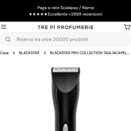
Salta
Paga a rate Scalapay / Klarna
al
★
★
★
★
★
Eccellente +2999 recensioni
contenuto
Ca
Ricerca
tra
Casa
BLACKSTAR
BLACKSTAR PRO COLLECTION TAGLIACAPELLI MADMAX
oltre
20.000
Passa
prodotti
alle
informazioni
sul
prodotto
Apri supporto 0 in modalità modale