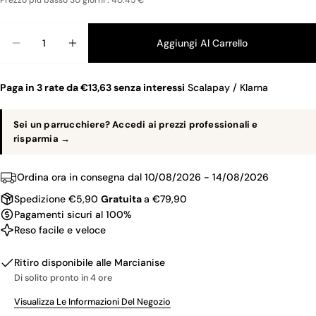
Prezzo piu basso 30 giorni : 40.45 €
Quantità
Aggiungi Al Carrello
Diminuisci La Quantità Per BLACKSTAR PRO CO
Aumenta La Quantità Per BLACKSTAR 
Paga in 3 rate da €13,63 senza interessi
Scalapay / Klarna
Sei un parrucchiere? Accedi ai prezzi professionali e
risparmia →
Ordina ora in consegna dal
10/08/2026 - 14/08/2026
Spedizione €5,90
Gratuita
a €79,90
Pagamenti sicuri al 100%
Reso facile e veloce
Ritiro disponibile alle
Marcianise
Di solito pronto in 4 ore
Visualizza Le Informazioni Del Negozio