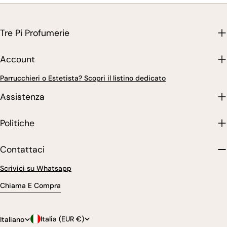
Tre Pi Profumerie
Account
Parrucchieri o Estetista? Scopri il listino dedicato
Assistenza
Politiche
Contattaci
Scrivici su Whatsapp
Chiama E Compra
P
L
Italia (EUR €)
Italiano