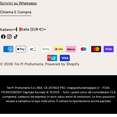
Scrivici su Whatsapp
Chiama E Compra
P
L
Italia (EUR €)
Italiano
Facebook
Instagram
Tic
a
i
toc
e
n
Modalità
s
g
di
pagamento
e
u
© 2026
Tre Pi Profumerie
.
Powered by Shopify
/
a
r
e
Tre Pi Profumerie S.r.l. REA: CE 257803 PEC: trepiprofumerie@pec.it - P.IVA:
IT03613380611 Capitale Sociale: € 10.000 - Tutti i prezzi sono da considerarsi I.V.A.
g
compresa, cadauno ed espressi in euro salvo errori di omissioni. Le foto possono
essere a semplice scopo indicativo. È vietata la riproduzione anche parziale.
i
o