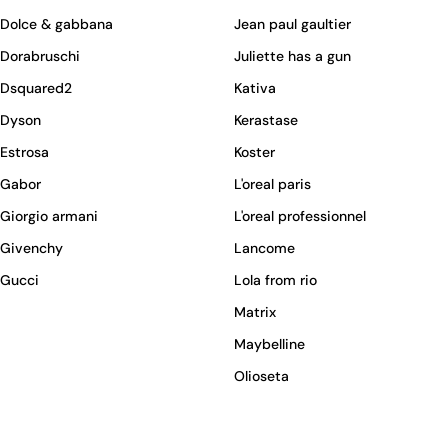
Dolce & gabbana
Jean paul gaultier
Dorabruschi
Juliette has a gun
Dsquared2
Kativa
Dyson
Kerastase
Estrosa
Koster
Gabor
L'oreal paris
Giorgio armani
L'oreal professionnel
Givenchy
Lancome
Gucci
Lola from rio
Matrix
Maybelline
Olioseta