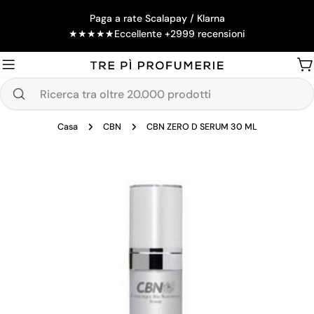
Salta
Paga a rate Scalapay / Klarna
al
★
★
★
★
★
Eccellente +2999 recensioni
contenuto
Ca
Ricerca
tra
Casa
CBN
CBN ZERO D SERUM 30 ML
oltre
20.000
Passa
prodotti
alle
informazioni
sul
prodotto
Apri supporto 0 in modalità modale