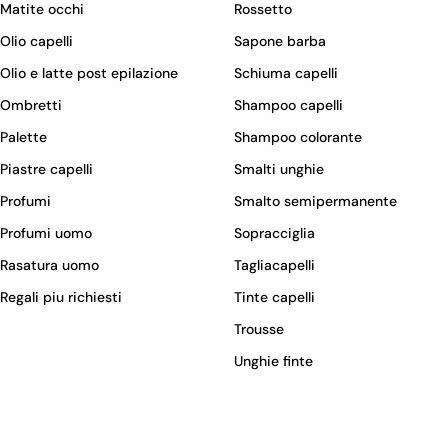
Matite occhi
Rossetto
Olio capelli
Sapone barba
Olio e latte post epilazione
Schiuma capelli
Ombretti
Shampoo capelli
Palette
Shampoo colorante
Piastre capelli
Smalti unghie
Profumi
Smalto semipermanente
Profumi uomo
Sopracciglia
Rasatura uomo
Tagliacapelli
Regali piu richiesti
Tinte capelli
Trousse
Unghie finte