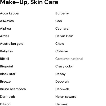
Make-Up, Skin Care
Acca kappa
Burberry
Allwaves
Cbn
Alphea
Cacharel
Ardell
Calvin klein
Australian gold
Chole
Babyliss
Collistar
Biffoli
Costume national
Biopoint
Crazy color
Black star
Debby
Breeze
Deborah
Bruno acampora
Depiwell
Dermolab
Helen seward
Dikson
Hermes