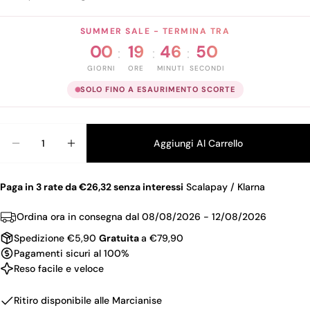
SUMMER SALE - TERMINA TRA
00
19
46
49
:
:
:
GIORNI
ORE
MINUTI
SECONDI
SOLO FINO A ESAURIMENTO SCORTE
Quantità
Aggiungi Al Carrello
Diminuisci La Quantità Per CBN ZERO D SERUM 3
Aumenta La Quantità Per CBN ZERO D 
Paga in 3 rate da €26,32 senza interessi
Scalapay / Klarna
Ordina ora in consegna dal
08/08/2026 - 12/08/2026
Spedizione €5,90
Gratuita
a €79,90
Pagamenti sicuri al 100%
Reso facile e veloce
Ritiro disponibile alle
Marcianise