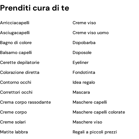
Prenditi cura di te
Arricciacapelli
Creme viso
Asciugacapelli
Creme viso uomo
Bagno di colore
Dopobarba
Balsamo capelli
Doposole
Cerette depilatorie
Eyeliner
Colorazione diretta
Fondotinta
Contorno occhi
Idea regalo
Correttori occhi
Mascara
Crema corpo rassodante
Maschere capelli
Creme corpo
Maschere capelli colorate
Creme solari
Maschere viso
Matite labbra
Regali a piccoli prezzi