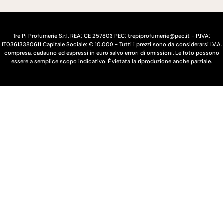
/
a
r
e
Tre Pi Profumerie S.r.l. REA: CE 257803 PEC: trepiprofumerie@pec.it - P.IVA:
IT03613380611 Capitale Sociale: € 10.000 - Tutti i prezzi sono da considerarsi I.V.A.
g
compresa, cadauno ed espressi in euro salvo errori di omissioni. Le foto possono
essere a semplice scopo indicativo. È vietata la riproduzione anche parziale.
i
o
n
e