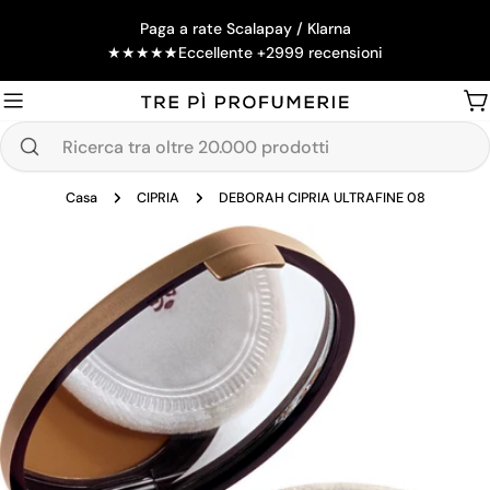
Salta
Paga a rate Scalapay / Klarna
al
★
★
★
★
★
Eccellente +2999 recensioni
contenuto
Ca
Ricerca
tra
Casa
CIPRIA
DEBORAH CIPRIA ULTRAFINE 08
oltre
20.000
Passa
prodotti
alle
informazioni
sul
prodotto
Apri supporto 0 in modalità modale