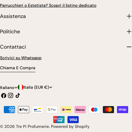
Parrucchieri o Estetista? Scopri il listino dedicato
Assistenza
Politiche
Contattaci
Scrivici su Whatsapp
Chiama E Compra
P
L
Italia (EUR €)
Italiano
Facebook
Instagram
Tic
a
i
toc
e
n
Modalità
s
g
di
pagamento
e
u
© 2026
Tre Pi Profumerie
.
Powered by Shopify