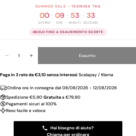
SUMMER SALE - TERMINA TRA
00
09
53
33
:
:
:
GIORNI
ORE
MINUTI
SECONDI
SOLO FINO A ESAURIMENTO SCORTE
Quantità
Esaurito
Diminuisci La Quantità Per DEBORAH CIPRIA ULTR
Aumenta La Quantità Per DEBORAH CIPR
Paga in 3 rate da €3,10 senza interessi
Scalapay / Klarna
Ordina ora in consegna dal
08/08/2026 - 12/08/2026
Spedizione €5,90
Gratuita
a €79,90
Pagamenti sicuri al 100%
Reso facile e veloce
Hai bisogno di aiuto?
Chiama per ordinare