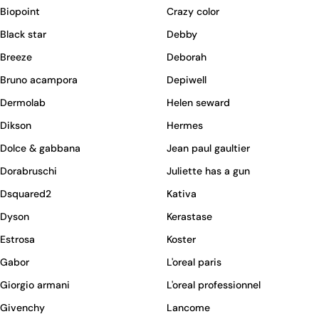
Biopoint
Crazy color
Black star
Debby
Breeze
Deborah
Bruno acampora
Depiwell
Dermolab
Helen seward
Dikson
Hermes
Dolce & gabbana
Jean paul gaultier
Dorabruschi
Juliette has a gun
Dsquared2
Kativa
Dyson
Kerastase
Estrosa
Koster
Gabor
L'oreal paris
Giorgio armani
L'oreal professionnel
Givenchy
Lancome