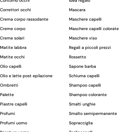
Contorno occhi
Idea regalo
Correttori occhi
Mascara
Crema corpo rassodante
Maschere capelli
Creme corpo
Maschere capelli colorate
Creme solari
Maschere viso
Matite labbra
Regali a piccoli prezzi
Matite occhi
Rossetto
Olio capelli
Sapone barba
Olio e latte post epilazione
Schiuma capelli
Ombretti
Shampoo capelli
Palette
Shampoo colorante
Piastre capelli
Smalti unghie
Profumi
Smalto semipermanente
Profumi uomo
Sopracciglia