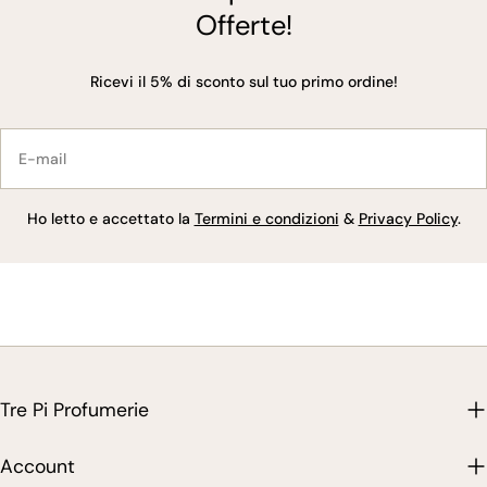
Offerte!
Ricevi il 5% di sconto sul tuo primo ordine!
E-
mail
Ho letto e accettato la
Termini e condizioni
&
Privacy Policy
.
Tre Pi Profumerie
Account