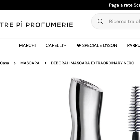
Salta
Paga a rate Sc
al
contenuto
Ricerca
tra
oltre
20.000
MARCHI
CAPELLI
❤️ SPECIALE DYSON
PARRU
prodotti
Casa
MASCARA
DEBORAH MASCARA EXTRAORDINARY NERO
Passa
alle
informazioni
sul
prodotto