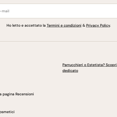
l
Ho letto e accettato la
Termini e condizioni
&
Privacy Policy
.
Parrucchieri o Estetista? Scopri i
dedicato
ia pagina Recensioni
Cosmetici