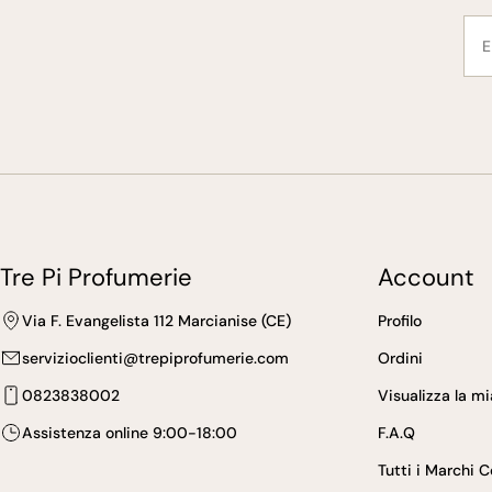
E-
mai
Tre Pi Profumerie
Account
Via F. Evangelista 112 Marcianise (CE)
Profilo
servizioclienti@trepiprofumerie.com
Ordini
0823838002
Visualizza la m
Assistenza online 9:00-18:00
F.A.Q
Tutti i Marchi 