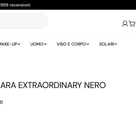
2999 recensioni
Login
Ca
MAKE-UP
UOMO
VISO E CORPO
SOLARI
ARA EXTRAORDINARY NERO
H