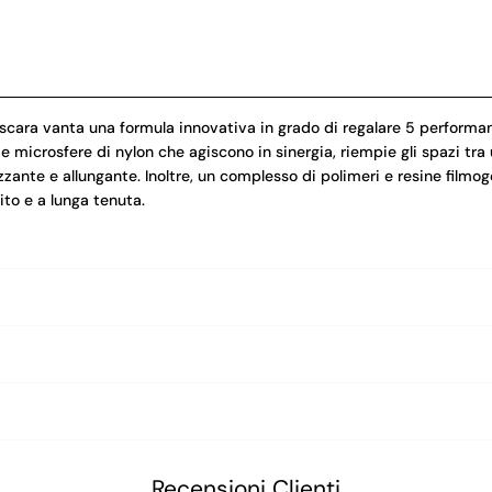
ra vanta una formula innovativa in grado di regalare 5 perform
rosfere di nylon che agiscono in sinergia, riempie gli spazi tra una
ante e allungante. Inoltre, un complesso di polimeri e resine filmoge
ito e a lunga tenuta.
Recensioni Clienti