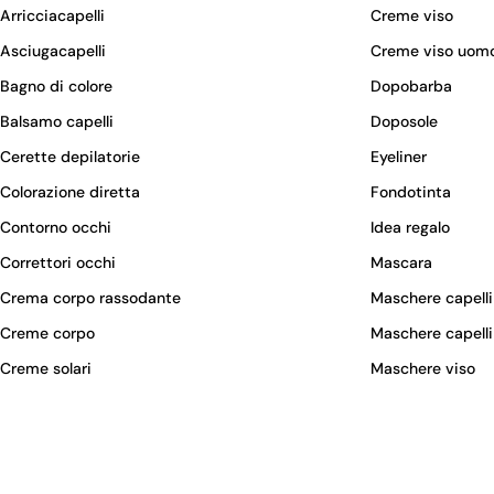
Arricciacapelli
Creme viso
Asciugacapelli
Creme viso uom
Bagno di colore
Dopobarba
Balsamo capelli
Doposole
Cerette depilatorie
Eyeliner
Colorazione diretta
Fondotinta
Contorno occhi
Idea regalo
Correttori occhi
Mascara
Crema corpo rassodante
Maschere capelli
Creme corpo
Maschere capelli
Creme solari
Maschere viso