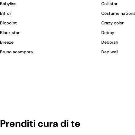
Babyliss
Collistar
Biffoli
Costume nationa
Biopoint
Crazy color
Black star
Debby
Breeze
Deborah
Bruno acampora
Depiwell
Prenditi cura di te