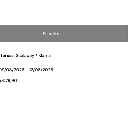
Esaurito
tità Per DEBORAH MASCARA EXTRAORDINARY NERO
 Quantità Per DEBORAH MASCARA EXTRAORDINARY 
nteressi
Scalapay / Klarna
09/08/2026 - 13/08/2026
a €79,90