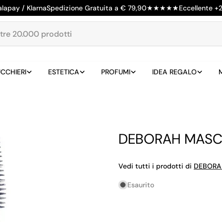
alapay / Klarna
Spedizione Gratuita a € 79,90
★
★
★
★
★
Eccellente +
CCHIERI
ESTETICA
PROFUMI
IDEA REGALO
DEBORAH MASC
Vedi tutti i prodotti di
DEBORA
Esaurito