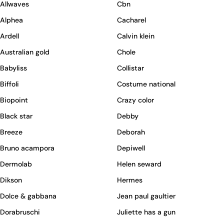
Allwaves
Cbn
Alphea
Cacharel
Ardell
Calvin klein
Australian gold
Chole
Babyliss
Collistar
Biffoli
Costume national
Biopoint
Crazy color
Black star
Debby
Breeze
Deborah
Bruno acampora
Depiwell
Dermolab
Helen seward
Dikson
Hermes
Dolce & gabbana
Jean paul gaultier
Dorabruschi
Juliette has a gun