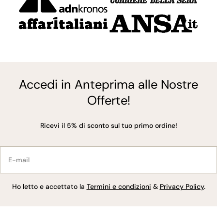
Accedi in Anteprima alle Nostre
Offerte!
Ricevi il 5% di sconto sul tuo primo ordine!
E-
mail
Ho letto e accettato la
Termini e condizioni
&
Privacy Policy
.