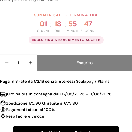
Prezzo piu basso 30 giorni : 6.49 €
SUMMER SALE - TERMINA TRA
01
18
55
47
:
:
:
GIORNI
ORE
MINUTI
SECONDI
SOLO FINO A ESAURIMENTO SCORTE
Quantità
Esaurito
Diminuisci La Quantità Per DEBORAH MATITA A
Aumenta La Quantità Per DEBORAH MA
Paga in 3 rate da €2,16 senza interessi
Scalapay / Klarna
Ordina ora in consegna dal
07/08/2026 - 11/08/2026
Spedizione €5,90
Gratuita
a €79,90
Pagamenti sicuri al 100%
Reso facile e veloce