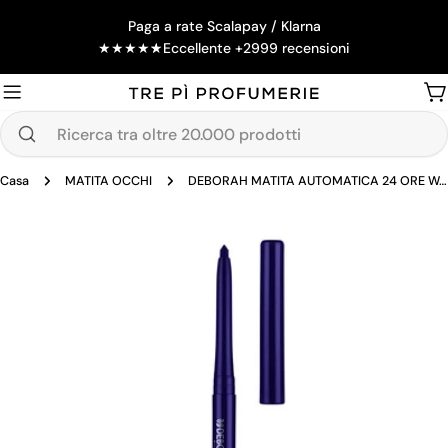
Salta
Paga a rate Scalapay / Klarna
al
★
★
★
★
★
Eccellente +2999 recensioni
contenuto
Ca
Ricerca
tra
Casa
MATITA OCCHI
DEBORAH MATITA AUTOMATICA 24 ORE WATERPROOF 08
oltre
20.000
Passa
prodotti
alle
informazioni
sul
prodotto
Apri supporto 0 in modalità modale