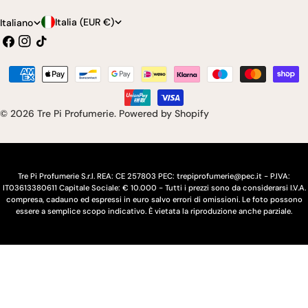
P
L
Italia (EUR €)
Italiano
Facebook
Instagram
Tic
a
i
toc
e
n
Modalità
s
g
di
pagamento
e
u
© 2026
Tre Pi Profumerie
.
Powered by Shopify
/
a
r
e
Tre Pi Profumerie S.r.l. REA: CE 257803 PEC: trepiprofumerie@pec.it - P.IVA:
IT03613380611 Capitale Sociale: € 10.000 - Tutti i prezzi sono da considerarsi I.V.A.
g
compresa, cadauno ed espressi in euro salvo errori di omissioni. Le foto possono
essere a semplice scopo indicativo. È vietata la riproduzione anche parziale.
i
o
n
e