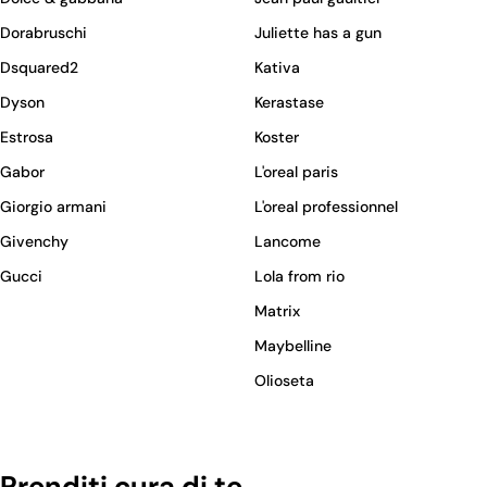
Dorabruschi
Juliette has a gun
Dsquared2
Kativa
Dyson
Kerastase
Estrosa
Koster
Gabor
L'oreal paris
Giorgio armani
L'oreal professionnel
Givenchy
Lancome
Gucci
Lola from rio
Matrix
Maybelline
Olioseta
Prenditi cura di te