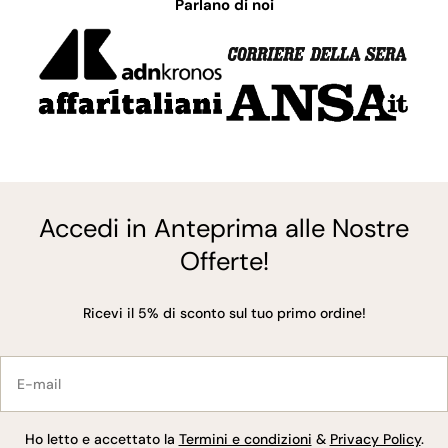
Parlano di noi
Accedi in Anteprima alle Nostre
Offerte!
Ricevi il 5% di sconto sul tuo primo ordine!
E-
mail
Ho letto e accettato la
Termini e condizioni
&
Privacy Policy
.