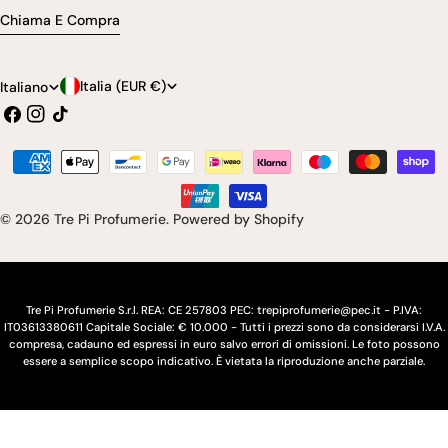
Chiama E Compra
P
L
Italia (EUR €)
Italiano
Facebook
Instagram
Tic
a
i
toc
e
n
Modalità
s
g
di
pagamento
e
u
© 2026
Tre Pi Profumerie
.
Powered by Shopify
/
a
r
e
Tre Pi Profumerie S.r.l. REA: CE 257803 PEC: trepiprofumerie@pec.it - P.IVA:
IT03613380611 Capitale Sociale: € 10.000 - Tutti i prezzi sono da considerarsi I.V.A.
g
compresa, cadauno ed espressi in euro salvo errori di omissioni. Le foto possono
essere a semplice scopo indicativo. È vietata la riproduzione anche parziale.
i
o