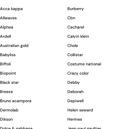
Acca kappa
Burberry
Allwaves
Cbn
Alphea
Cacharel
Ardell
Calvin klein
Australian gold
Chole
Babyliss
Collistar
Biffoli
Costume national
Biopoint
Crazy color
Black star
Debby
Breeze
Deborah
Bruno acampora
Depiwell
Dermolab
Helen seward
Dikson
Hermes
Dolce & gabbana
Jean paul gaultier