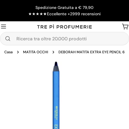
Salta
Spedizione Gratuita a € 79,90
al
★
★
★
★
★
Eccellente +2999 recensioni
contenuto
Ca
Ricerca
tra
Casa
MATITA OCCHI
DEBORAH MATITA EXTRA EYE PENCIL 6
oltre
20.000
Passa
prodotti
alle
informazioni
sul
prodotto
Apri supporto 0 in modalità modale