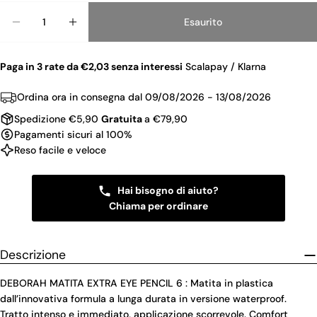
Quantità
Esaurito
Diminuisci La Quantità Per DEBORAH MATITA EXT
Aumenta La Quantità Per DEBORAH MATI
Paga in 3 rate da €2,03 senza interessi
Scalapay / Klarna
Ordina ora in consegna dal
09/08/2026 - 13/08/2026
Spedizione €5,90
Gratuita
a €79,90
Pagamenti sicuri al 100%
Reso facile e veloce
Hai bisogno di aiuto?
Chiama per ordinare
Descrizione
DEBORAH MATITA EXTRA EYE PENCIL 6 : Matita in plastica
dall’innovativa formula a lunga durata in versione waterproof.
Tratto intenso e immediato, applicazione scorrevole. Comfort