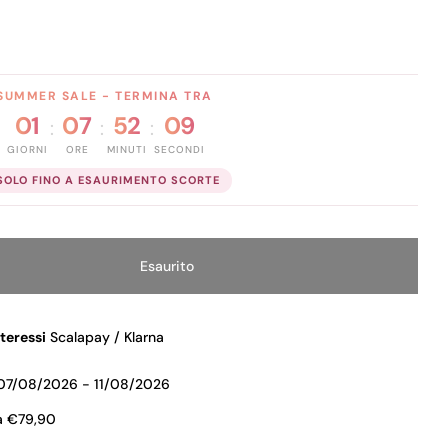
SUMMER SALE - TERMINA TRA
01
07
52
08
:
:
:
GIORNI
ORE
MINUTI
SECONDI
SOLO FINO A ESAURIMENTO SCORTE
Esaurito
tà Per DEBORAH FLUID VELVET LIPSTICK 05
Quantità Per DEBORAH FLUID VELVET LIPSTICK 05
nteressi
Scalapay / Klarna
07/08/2026 - 11/08/2026
a €79,90