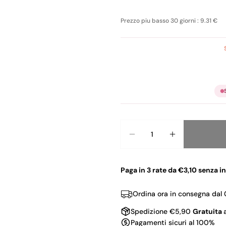
Prezzo piu basso 30 giorni : 9.31 €
Quantità
Diminuisci La Quanti
Aumenta La 
Paga in 3 rate da €3,10 senza i
Ordina ora in consegna dal
Spedizione €5,90
Gratuita
Pagamenti sicuri al 100%