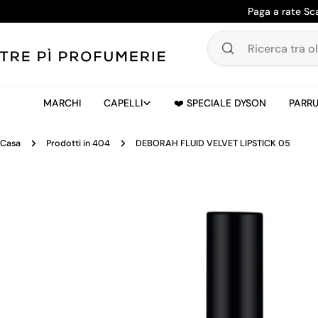
Salta
Paga a rate Sc
al
contenuto
Ricerca
tra
oltre
20.000
MARCHI
CAPELLI
❤️ SPECIALE DYSON
PARRU
prodotti
Casa
Prodotti in 404
DEBORAH FLUID VELVET LIPSTICK 05
Passa
alle
informazioni
sul
prodotto