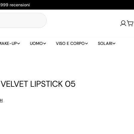
2999 recensioni
Login
Ca
MAKE-UP
UOMO
VISO E CORPO
SOLARI
VELVET LIPSTICK 05
H