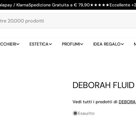
alapay / Klarna
Spedizione Gratuita a € 79,90
★
★
★
★
★
Eccellente +
CCHIERI
ESTETICA
PROFUMI
IDEA REGALO
DEBORAH FLUID 
Vedi tutti i prodotti di
DEBORA
Esaurito