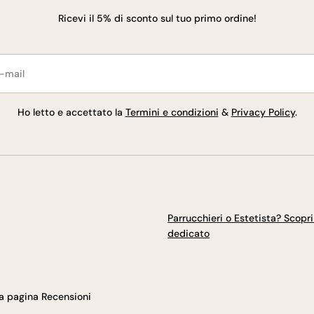
Ricevi il 5% di sconto sul tuo primo ordine!
l
Ho letto e accettato la
Termini e condizioni
&
Privacy Policy
.
Parrucchieri o Estetista? Scopri i
dedicato
ia pagina Recensioni