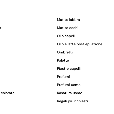
Matite labbra
o
Matite occhi
Olio capelli
Olio e latte post epilazione
Ombretti
Palette
Piastre capelli
Profumi
Profumi uomo
 colorate
Rasatura uomo
Regali piu richiesti