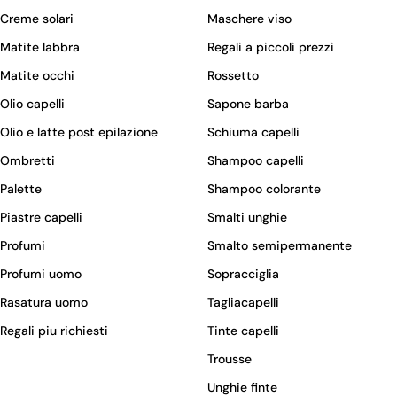
Creme solari
Maschere viso
Matite labbra
Regali a piccoli prezzi
Matite occhi
Rossetto
Olio capelli
Sapone barba
Olio e latte post epilazione
Schiuma capelli
Ombretti
Shampoo capelli
Palette
Shampoo colorante
Piastre capelli
Smalti unghie
Profumi
Smalto semipermanente
Profumi uomo
Sopracciglia
Rasatura uomo
Tagliacapelli
Regali piu richiesti
Tinte capelli
Trousse
Unghie finte