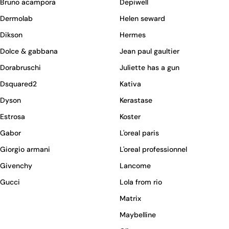
Bruno acampora
Depiwell
Dermolab
Helen seward
Dikson
Hermes
Dolce & gabbana
Jean paul gaultier
Dorabruschi
Juliette has a gun
Dsquared2
Kativa
Dyson
Kerastase
Estrosa
Koster
Gabor
L'oreal paris
Giorgio armani
L'oreal professionnel
Givenchy
Lancome
Gucci
Lola from rio
Matrix
Maybelline