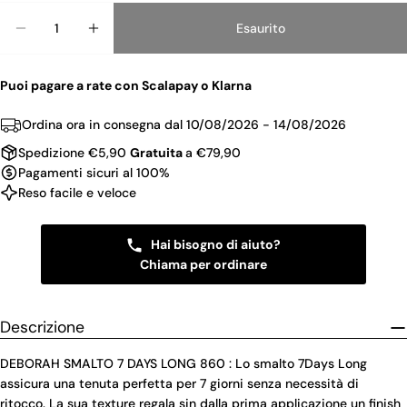
Quantità
Esaurito
Diminuisci La Quantità Per DEBORAH SMALTO 7 
Aumenta La Quantità Per DEBORAH SMA
Puoi pagare a rate con Scalapay o Klarna
Ordina ora in consegna dal
10/08/2026 - 14/08/2026
Spedizione €5,90
Gratuita
a €79,90
Pagamenti sicuri al 100%
Reso facile e veloce
Hai bisogno di aiuto?
Chiama per ordinare
Descrizione
DEBORAH SMALTO 7 DAYS LONG 860 : Lo smalto 7Days Long
assicura una tenuta perfetta per 7 giorni senza necessità di
ritocco. La sua texture regala sin dalla prima applicazione un finish