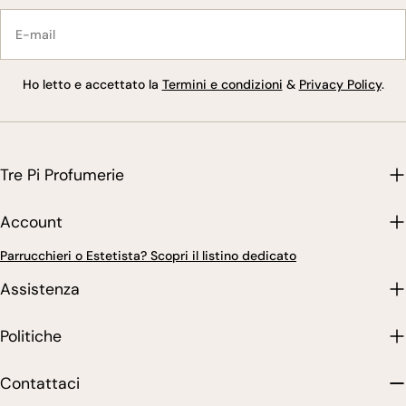
E-
mail
Ho letto e accettato la
Termini e condizioni
&
Privacy Policy
.
Tre Pi Profumerie
Account
Parrucchieri o Estetista? Scopri il listino dedicato
Assistenza
Politiche
Contattaci