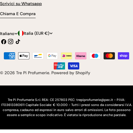
Scrivici su Whatsapp
Chiama E Compra
P
L
Italia (EUR €)
Italiano
Facebook
Instagram
Tic
a
i
toc
e
n
Modalità
s
g
di
pagamento
e
u
© 2026
Tre Pi Profumerie
.
Powered by Shopify
/
a
r
e
Tre Pi Profumerie S.r.l. REA: CE 257803 PEC: trepiprofumerie@pec.it - P.IVA:
IT03613380611 Capitale Sociale: € 10.000 - Tutti i prezzi sono da considerarsi I.V.A.
g
compresa, cadauno ed espressi in euro salvo errori di omissioni. Le foto possono
essere a semplice scopo indicativo. È vietata la riproduzione anche parziale.
i
o