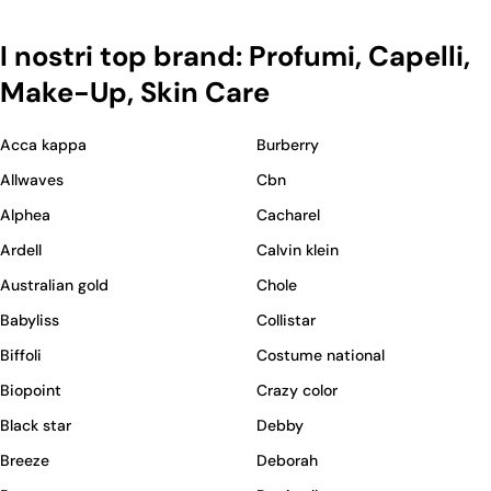
I nostri top brand: Profumi, Capelli,
Make-Up, Skin Care
Acca kappa
Burberry
Allwaves
Cbn
Alphea
Cacharel
Ardell
Calvin klein
Australian gold
Chole
Babyliss
Collistar
Biffoli
Costume national
Biopoint
Crazy color
Black star
Debby
Breeze
Deborah