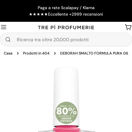
Salta
Paga a rate Scalapay / Klarna
al
★
★
★
★
★
Eccellente +2999 recensioni
contenuto
Ca
Ricerca
tra
Casa
Prodotti in 404
DEBORAH SMALTO FORMULA PURA 06
oltre
20.000
Passa
prodotti
alle
informazioni
sul
prodotto
Apri supporto 0 in modalità modale