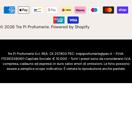
toc
e
n
Modalità
s
g
di
pagamento
e
u
© 2026
Tre Pi Profumerie
.
Powered by Shopify
/
a
r
e
Tre Pi Profumerie S.r.l. REA: CE 257803 PEC: trepiprofumerie@pec.it - P.IVA:
IT03613380611 Capitale Sociale: € 10.000 - Tutti i prezzi sono da considerarsi I.V.A.
g
compresa, cadauno ed espressi in euro salvo errori di omissioni. Le foto possono
essere a semplice scopo indicativo. È vietata la riproduzione anche parziale.
i
o
n
e