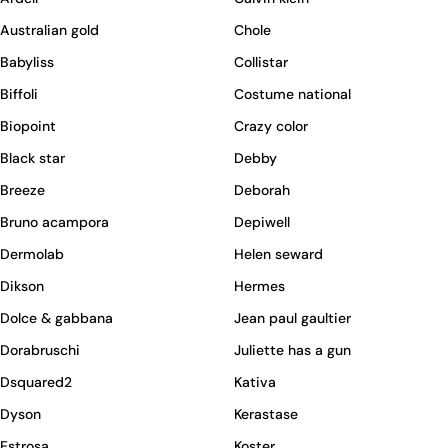
Australian gold
Chole
Babyliss
Collistar
Biffoli
Costume national
Biopoint
Crazy color
Black star
Debby
Breeze
Deborah
Bruno acampora
Depiwell
Dermolab
Helen seward
Dikson
Hermes
Dolce & gabbana
Jean paul gaultier
Dorabruschi
Juliette has a gun
Dsquared2
Kativa
Dyson
Kerastase
Estrosa
Koster