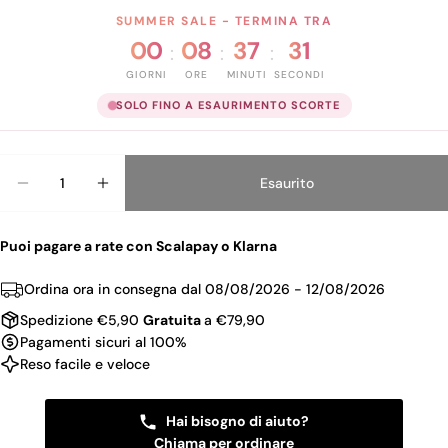
SUMMER SALE - TERMINA TRA
00
08
37
31
:
:
:
GIORNI
ORE
MINUTI
SECONDI
SOLO FINO A ESAURIMENTO SCORTE
Quantità
Esaurito
Diminuisci La Quantità Per DEBORAH SMALTO F
Aumenta La Quantità Per DEBORAH SM
Puoi pagare a rate con Scalapay o Klarna
Ordina ora in consegna dal
08/08/2026 - 12/08/2026
Spedizione €5,90
Gratuita
a €79,90
Pagamenti sicuri al 100%
Reso facile e veloce
Hai bisogno di aiuto?
Chiama per ordinare