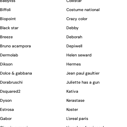
Babyliss
Collistar
Biffoli
Costume national
Biopoint
Crazy color
Black star
Debby
Breeze
Deborah
Bruno acampora
Depiwell
Dermolab
Helen seward
Dikson
Hermes
Dolce & gabbana
Jean paul gaultier
Dorabruschi
Juliette has a gun
Dsquared2
Kativa
Dyson
Kerastase
Estrosa
Koster
Gabor
L'oreal paris