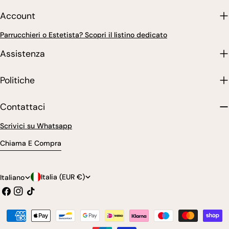
Account
Parrucchieri o Estetista? Scopri il listino dedicato
Assistenza
Politiche
Contattaci
Scrivici su Whatsapp
Chiama E Compra
P
L
Italia (EUR €)
Italiano
Facebook
Instagram
Tic
a
i
toc
e
n
Modalità
s
g
di