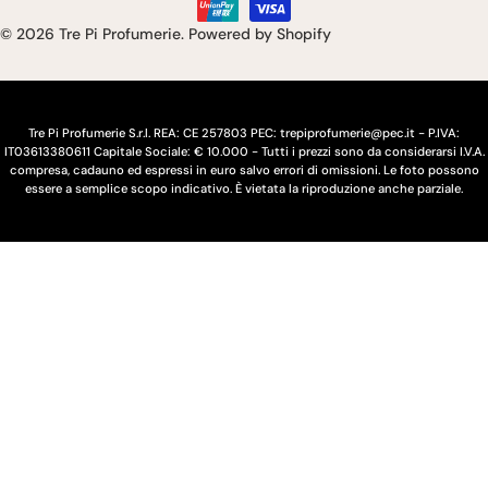
pagamento
e
u
© 2026
Tre Pi Profumerie
.
Powered by Shopify
/
a
r
e
Tre Pi Profumerie S.r.l. REA: CE 257803 PEC: trepiprofumerie@pec.it - P.IVA:
IT03613380611 Capitale Sociale: € 10.000 - Tutti i prezzi sono da considerarsi I.V.A.
g
compresa, cadauno ed espressi in euro salvo errori di omissioni. Le foto possono
essere a semplice scopo indicativo. È vietata la riproduzione anche parziale.
i
o
n
e