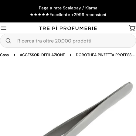
Salta
Paga a rate Scalapay / Klarna
al
★
★
★
★
★
Eccellente +2999 recensioni
contenuto
Ca
Ricerca
tra
Casa
ACCESSORI DEPILAZIONE
DOROTHEA PINZETTA PROFESSIONALE DEPILATORIA ACCIAIO INOX RETTA
oltre
20.000
Passa
prodotti
alle
informazioni
sul
prodotto
Apri supporto 0 in modalità modale