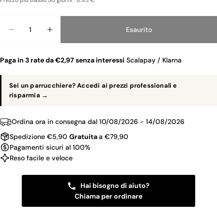
Prezzo piu basso 30 giorni : 8.93 €
Quantità
Esaurito
Diminuisci La Quantità Per DOROTHEA PINZETTA
Aumenta La Quantità Per DOROTHEA PI
Paga in 3 rate da €2,97 senza interessi
Scalapay / Klarna
Sei un parrucchiere? Accedi ai prezzi professionali e
risparmia →
Ordina ora in consegna dal
10/08/2026 - 14/08/2026
Spedizione €5,90
Gratuita
a €79,90
Pagamenti sicuri al 100%
Reso facile e veloce
Hai bisogno di aiuto?
Chiama per ordinare