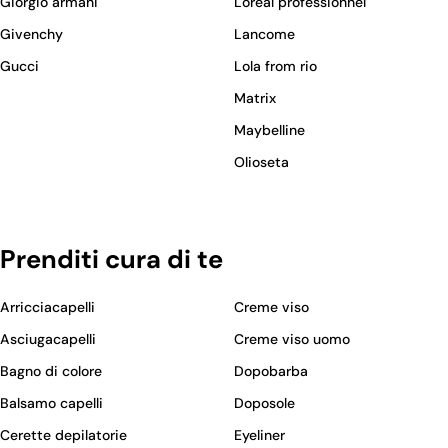
Giorgio armani
L'oreal professionnel
Givenchy
Lancome
Gucci
Lola from rio
Matrix
Maybelline
Olioseta
Prenditi cura di te
Arricciacapelli
Creme viso
Asciugacapelli
Creme viso uomo
Bagno di colore
Dopobarba
Balsamo capelli
Doposole
Cerette depilatorie
Eyeliner