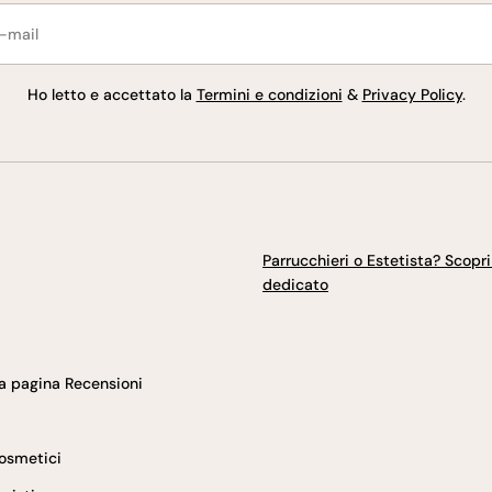
l
Ho letto e accettato la
Termini e condizioni
&
Privacy Policy
.
Parrucchieri o Estetista? Scopri i
dedicato
ia pagina Recensioni
Cosmetici