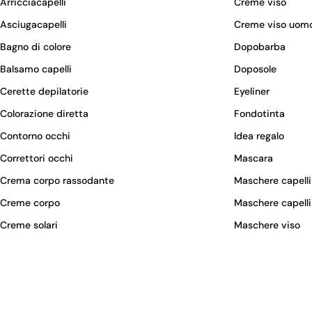
Arricciacapelli
Creme viso
Asciugacapelli
Creme viso uom
Bagno di colore
Dopobarba
Balsamo capelli
Doposole
Cerette depilatorie
Eyeliner
Colorazione diretta
Fondotinta
Contorno occhi
Idea regalo
Correttori occhi
Mascara
Crema corpo rassodante
Maschere capelli
Creme corpo
Maschere capelli
Creme solari
Maschere viso