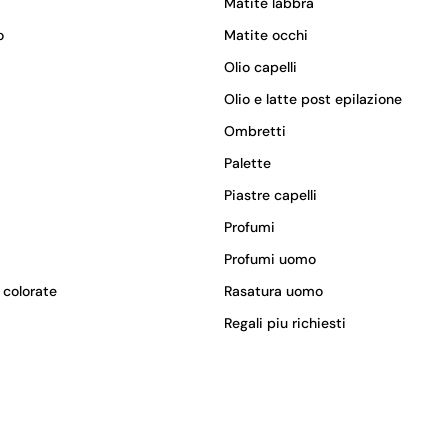
Matite labbra
o
Matite occhi
Olio capelli
Olio e latte post epilazione
Ombretti
Palette
Piastre capelli
Profumi
Profumi uomo
 colorate
Rasatura uomo
Regali piu richiesti