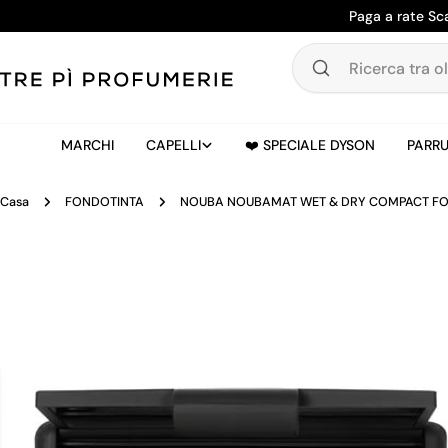
Salta
Paga a rate Sc
al
contenuto
Ricerca
tra
oltre
20.000
MARCHI
CAPELLI
❤️ SPECIALE DYSON
PARRU
prodotti
Casa
FONDOTINTA
NOUBA NOUBAMAT WET & DRY COMPACT FO
Passa
alle
informazioni
sul
prodotto