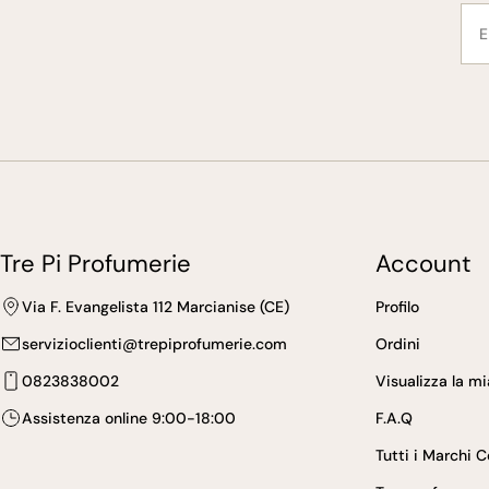
E-
mai
Tre Pi Profumerie
Account
Via F. Evangelista 112 Marcianise (CE)
Profilo
servizioclienti@trepiprofumerie.com
Ordini
0823838002
Visualizza la m
Assistenza online 9:00-18:00
F.A.Q
Tutti i Marchi 