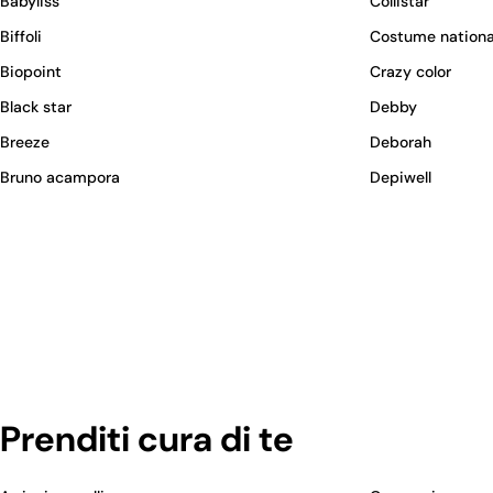
Babyliss
Collistar
Biffoli
Costume nationa
Biopoint
Crazy color
Black star
Debby
Breeze
Deborah
Bruno acampora
Depiwell
Prenditi cura di te