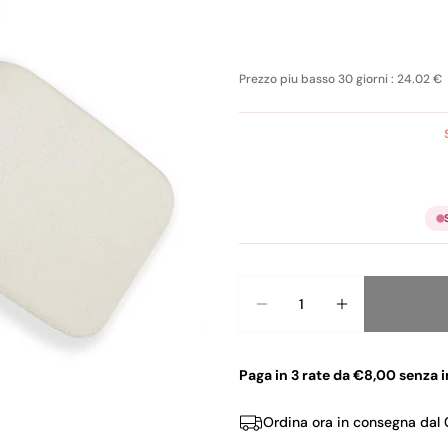
Prezzo piu basso 30 giorni : 24.02 €
Quantità
Diminuisci La Quan
Aumenta La
Paga in 3 rate da €8,00 senza i
Ordina ora in consegna dal