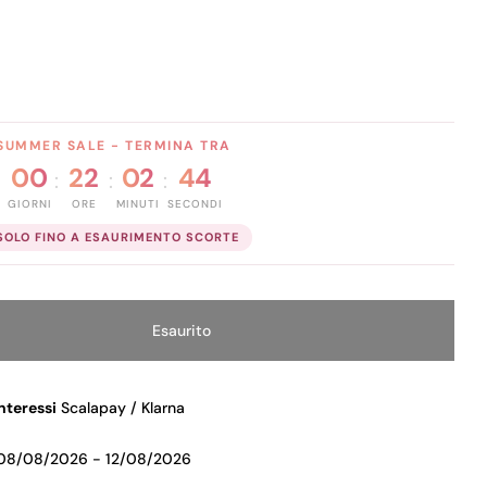
SUMMER SALE - TERMINA TRA
00
22
02
43
:
:
:
GIORNI
ORE
MINUTI
SECONDI
SOLO FINO A ESAURIMENTO SCORTE
Esaurito
tità Per NOUBA NOUBAMAT WET &amp; DRY COMPACT
 Quantità Per NOUBA NOUBAMAT WET &amp; DRY 
nteressi
Scalapay / Klarna
08/08/2026 - 12/08/2026