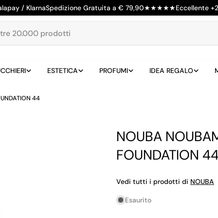
alapay / Klarna
Spedizione Gratuita a € 79,90
★
★
★
★
★
Eccellente +
CCHIERI
ESTETICA
PROFUMI
IDEA REGALO
UNDATION 44
NOUBA NOUBAM
FOUNDATION 4
Vedi tutti i prodotti di
NOUBA
Esaurito