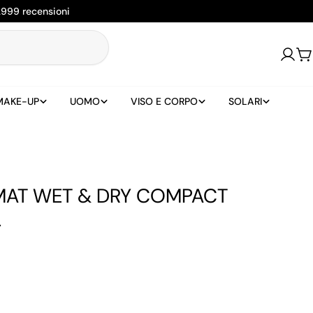
2999 recensioni
Login
Ca
MAKE-UP
UOMO
VISO E CORPO
SOLARI
AT WET & DRY COMPACT
4