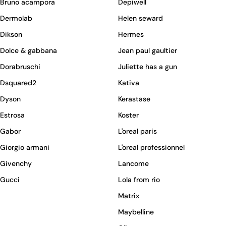
Bruno acampora
Depiwell
Dermolab
Helen seward
Dikson
Hermes
Dolce & gabbana
Jean paul gaultier
Dorabruschi
Juliette has a gun
Dsquared2
Kativa
Dyson
Kerastase
Estrosa
Koster
Gabor
L'oreal paris
Giorgio armani
L'oreal professionnel
Givenchy
Lancome
Gucci
Lola from rio
Matrix
Maybelline