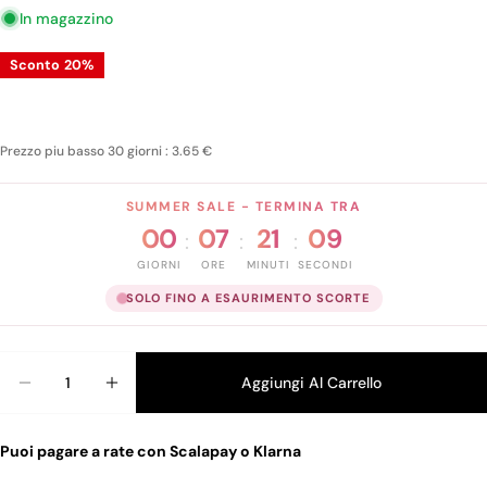
In magazzino
Sconto
20%
Prezzo piu basso 30 giorni : 3.65 €
SUMMER SALE - TERMINA TRA
00
07
21
08
:
:
:
GIORNI
ORE
MINUTI
SECONDI
SOLO FINO A ESAURIMENTO SCORTE
Quantità
Aggiungi Al Carrello
Diminuisci La Qu
Au
Puoi pagare a rate con Scalapay o Klarna