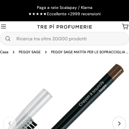
Salta
Paga a rate Scalapay / Klarna
al
★
★
★
★
★
Eccellente +2999 recensioni
contenuto
Ca
Ricerca
tra
Casa
PEGGY SAGE
PEGGY SAGE MATITA PER LE SOPRACCIGLIA TAUPE 1,13G
oltre
20.000
Passa
prodotti
alle
informazioni
sul
prodotto
Apri supporto 0 in modalità modale