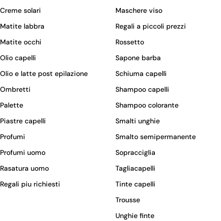
Creme solari
Maschere viso
Matite labbra
Regali a piccoli prezzi
Matite occhi
Rossetto
Olio capelli
Sapone barba
Olio e latte post epilazione
Schiuma capelli
Ombretti
Shampoo capelli
Palette
Shampoo colorante
Piastre capelli
Smalti unghie
Profumi
Smalto semipermanente
Profumi uomo
Sopracciglia
Rasatura uomo
Tagliacapelli
Regali piu richiesti
Tinte capelli
Trousse
Unghie finte