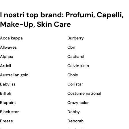
I nostri top brand: Profumi, Capelli,
Make-Up, Skin Care
Acca kappa
Burberry
Allwaves
Cbn
Alphea
Cacharel
Ardell
Calvin klein
Australian gold
Chole
Babyliss
Collistar
Biffoli
Costume national
Biopoint
Crazy color
Black star
Debby
Breeze
Deborah