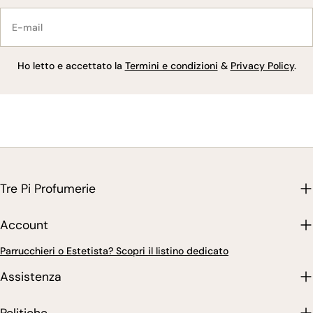
E-
mail
Ho letto e accettato la
Termini e condizioni
&
Privacy Policy
.
Tre Pi Profumerie
Account
Parrucchieri o Estetista? Scopri il listino dedicato
Assistenza
Politiche