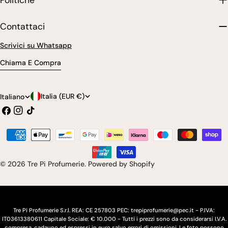
Contattaci
Scrivici su Whatsapp
Chiama E Compra
P
L
Italia (EUR €)
Italiano
Facebook
Instagram
Tic
a
i
toc
e
n
Modalità
s
g
di
pagamento
e
u
© 2026
Tre Pi Profumerie
.
Powered by Shopify
/
a
r
e
Tre Pi Profumerie S.r.l. REA: CE 257803 PEC: trepiprofumerie@pec.it - P.IVA:
IT03613380611 Capitale Sociale: € 10.000 - Tutti i prezzi sono da considerarsi I.V.A.
compresa, cadauno ed espressi in euro salvo errori di omissioni. Le foto possono