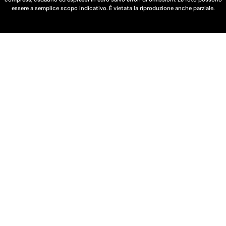
g
essere a semplice scopo indicativo. È vietata la riproduzione anche parziale.
i
o
n
e