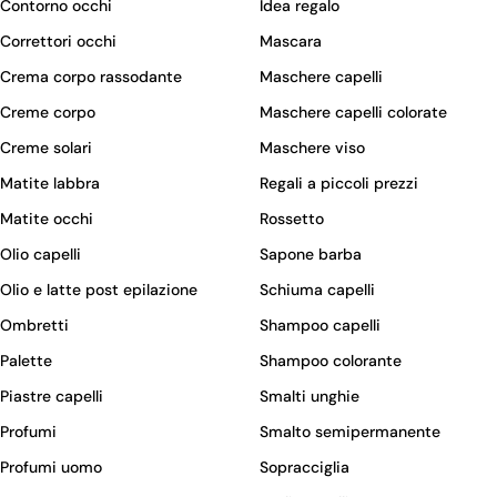
Contorno occhi
Idea regalo
Correttori occhi
Mascara
Crema corpo rassodante
Maschere capelli
Creme corpo
Maschere capelli colorate
Creme solari
Maschere viso
Matite labbra
Regali a piccoli prezzi
Matite occhi
Rossetto
Olio capelli
Sapone barba
Olio e latte post epilazione
Schiuma capelli
Ombretti
Shampoo capelli
Palette
Shampoo colorante
Piastre capelli
Smalti unghie
Profumi
Smalto semipermanente
Profumi uomo
Sopracciglia