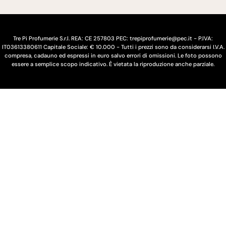
/
a
r
e
Tre Pi Profumerie S.r.l. REA: CE 257803 PEC: trepiprofumerie@pec.it - P.IVA:
IT03613380611 Capitale Sociale: € 10.000 - Tutti i prezzi sono da considerarsi I.V.A.
g
compresa, cadauno ed espressi in euro salvo errori di omissioni. Le foto possono
essere a semplice scopo indicativo. È vietata la riproduzione anche parziale.
i
o
n
e