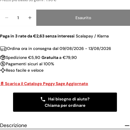
Prezzo piu basso 30 giorni : 7.90 €
Quantità
Esaurito
Diminuisci La Qua
Au
Paga in 3 rate da €2,63 senza interessi
Scalapay / Klarna
Ordina ora in consegna dal
09/08/2026 - 13/08/2026
Spedizione €5,90
Gratuita
a €79,90
Pagamenti sicuri al 100%
Reso facile e veloce
📄 Scarica il Catalogo Peggy Sage Aggiornato
Hai bisogno di aiuto?
Chiama per ordinare
Descrizione