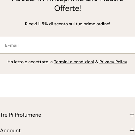
Offerte!
Ricevi il 5% di sconto sul tuo primo ordine!
E-
mail
Ho letto e accettato la
Termini e condizioni
&
Privacy Policy
.
Tre Pi Profumerie
Account