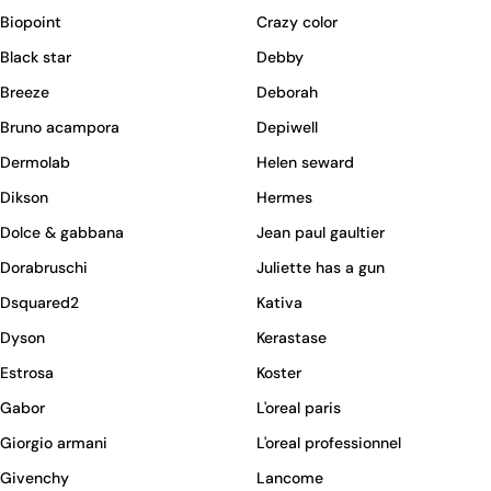
Biopoint
Crazy color
Black star
Debby
Breeze
Deborah
Bruno acampora
Depiwell
Dermolab
Helen seward
Dikson
Hermes
Dolce & gabbana
Jean paul gaultier
Dorabruschi
Juliette has a gun
Dsquared2
Kativa
Dyson
Kerastase
Estrosa
Koster
Gabor
L'oreal paris
Giorgio armani
L'oreal professionnel
Givenchy
Lancome