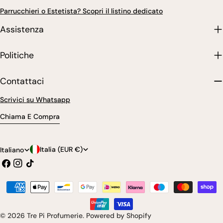
Parrucchieri o Estetista? Scopri il listino dedicato
Assistenza
Politiche
Contattaci
Scrivici su Whatsapp
Chiama E Compra
P
L
Italia (EUR €)
Italiano
Facebook
Instagram
Tic
a
i
toc
e
n
Modalità
s
g
di
pagamento
e
u
© 2026
Tre Pi Profumerie
.
Powered by Shopify