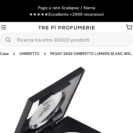
Salta
Paga a rate Scalapay / Klarna
al
★
★
★
★
★
Eccellente +2999 recensioni
contenuto
Ca
Ricerca
tra
Casa
OMBRETTO
PEGGY SAGE OMBRETTO LUMIERE BLANC IRISE 3G
oltre
20.000
Passa
prodotti
alle
informazioni
sul
prodotto
Apri supporto 0 in modalità modale