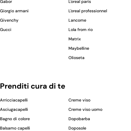
Gabor
L'oreal paris
Giorgio armani
L'oreal professionnel
Givenchy
Lancome
Gucci
Lola from rio
Matrix
Maybelline
Olioseta
Prenditi cura di te
Arricciacapelli
Creme viso
Asciugacapelli
Creme viso uomo
Bagno di colore
Dopobarba
Balsamo capelli
Doposole