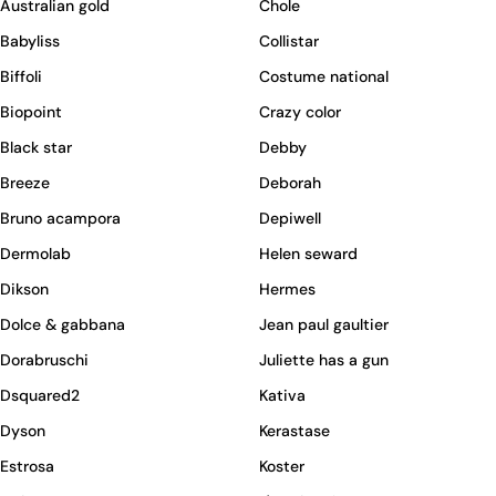
Australian gold
Chole
Babyliss
Collistar
Biffoli
Costume national
Biopoint
Crazy color
Black star
Debby
Breeze
Deborah
Bruno acampora
Depiwell
Dermolab
Helen seward
Dikson
Hermes
Dolce & gabbana
Jean paul gaultier
Dorabruschi
Juliette has a gun
Dsquared2
Kativa
Dyson
Kerastase
Estrosa
Koster