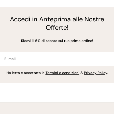
Accedi in Anteprima alle Nostre
Offerte!
Ricevi il 5% di sconto sul tuo primo ordine!
E-
mail
Ho letto e accettato la
Termini e condizioni
&
Privacy Policy
.