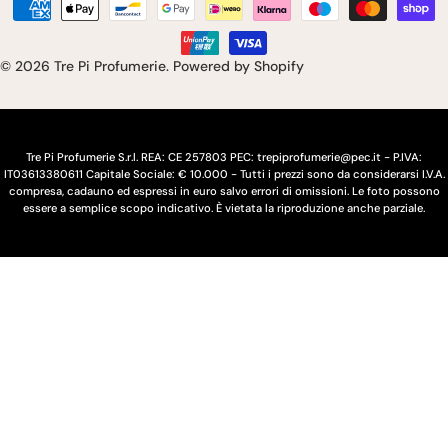
n
Modalità
s
g
di
pagamento
e
u
© 2026
Tre Pi Profumerie
.
Powered by Shopify
/
a
r
e
Tre Pi Profumerie S.r.l. REA: CE 257803 PEC: trepiprofumerie@pec.it - P.IVA:
IT03613380611 Capitale Sociale: € 10.000 - Tutti i prezzi sono da considerarsi I.V.A.
g
compresa, cadauno ed espressi in euro salvo errori di omissioni. Le foto possono
essere a semplice scopo indicativo. È vietata la riproduzione anche parziale.
i
o
n
e