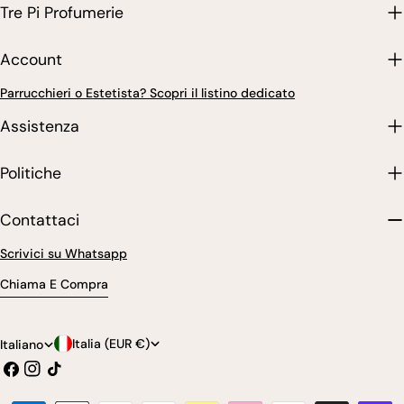
Tre Pi Profumerie
Account
Parrucchieri o Estetista? Scopri il listino dedicato
Assistenza
Politiche
Contattaci
Scrivici su Whatsapp
Chiama E Compra
P
L
Italia (EUR €)
Italiano
Facebook
Instagram
Tic
a
i
toc
e