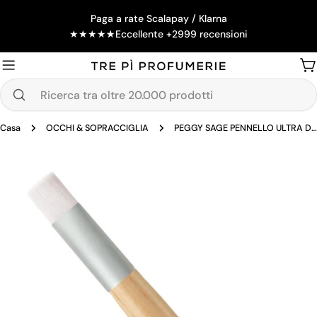
Salta
Paga a rate Scalapay / Klarna
al
★
★
★
★
★
Eccellente +2999 recensioni
contenuto
Ca
Ricerca
tra
Casa
OCCHI & SOPRACCIGLIA
PEGGY SAGE PENNELLO ULTRA DELICATO SHAMPOO PER LE CIGLIA
oltre
20.000
Passa
prodotti
alle
informazioni
sul
prodotto