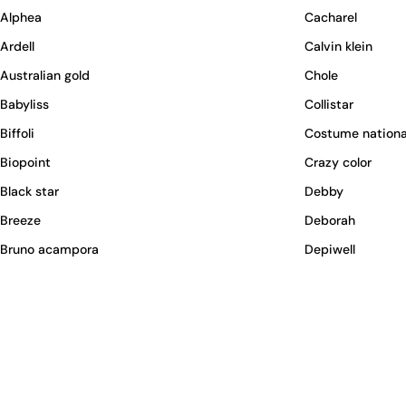
Alphea
Cacharel
Ardell
Calvin klein
Australian gold
Chole
Babyliss
Collistar
Biffoli
Costume nationa
Biopoint
Crazy color
Black star
Debby
Breeze
Deborah
Bruno acampora
Depiwell