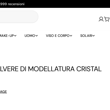
2999 recensioni
Login
Ca
MAKE-UP
UOMO
VISO E CORPO
SOLARI
LVERE DI MODELLATURA CRISTAL
SAGE