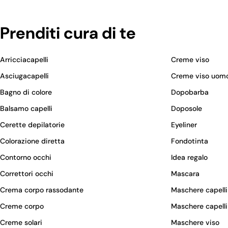
Prenditi cura di te
Arricciacapelli
Creme viso
Asciugacapelli
Creme viso uom
Bagno di colore
Dopobarba
Balsamo capelli
Doposole
Cerette depilatorie
Eyeliner
Colorazione diretta
Fondotinta
Contorno occhi
Idea regalo
Correttori occhi
Mascara
Crema corpo rassodante
Maschere capelli
Creme corpo
Maschere capelli
Creme solari
Maschere viso