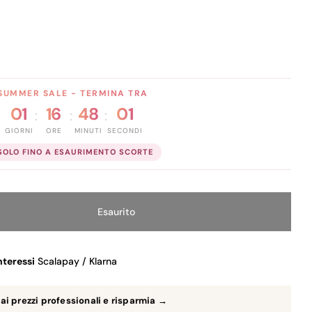
SUMMER SALE - TERMINA TRA
01
16
48
00
:
:
:
GIORNI
ORE
MINUTI
SECONDI
SOLO FINO A ESAURIMENTO SCORTE
Esaurito
Diminuisci La Quantità Per PEGGY SAGE POLVERE DI MODELLATUR
Aumenta La Quantità Per PEGGY SAGE POLVERE 
nteressi
Scalapay / Klarna
ai prezzi professionali e risparmia →