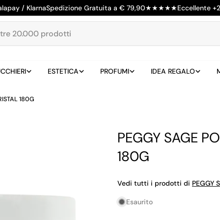
alapay / Klarna
Spedizione Gratuita a € 79,90
★
★
★
★
★
Eccellente +
CCHIERI
ESTETICA
PROFUMI
IDEA REGALO
ISTAL 180G
PEGGY SAGE PO
180G
Vedi tutti i prodotti di
PEGGY 
Esaurito