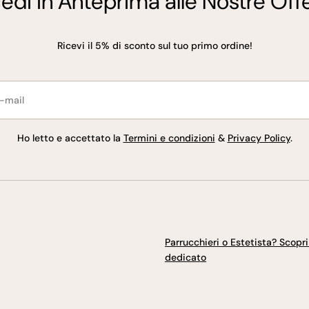
edi in Anteprima alle Nostre Offe
Ricevi il 5% di sconto sul tuo primo ordine!
l
Ho letto e accettato la
Termini e condizioni
&
Privacy Policy
.
Parrucchieri o Estetista? Scopri i
dedicato