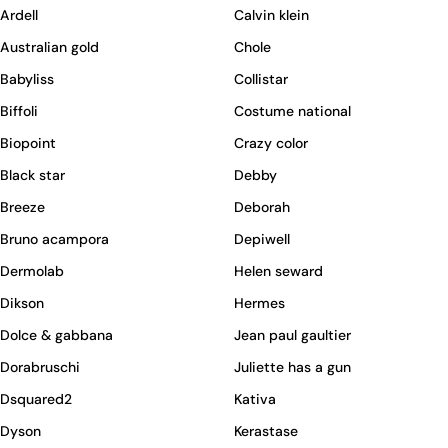
Ardell
Calvin klein
Australian gold
Chole
Babyliss
Collistar
Biffoli
Costume national
Biopoint
Crazy color
Black star
Debby
Breeze
Deborah
Bruno acampora
Depiwell
Dermolab
Helen seward
Dikson
Hermes
Dolce & gabbana
Jean paul gaultier
Dorabruschi
Juliette has a gun
Dsquared2
Kativa
Dyson
Kerastase