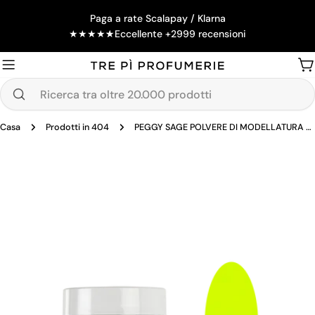
Salta
Paga a rate Scalapay / Klarna
al
★
★
★
★
★
Eccellente +2999 recensioni
contenuto
Ca
Ricerca
tra
Casa
Prodotti in 404
PEGGY SAGE POLVERE DI MODELLATURA NEON YELLOW -10G
oltre
20.000
Passa
prodotti
alle
informazioni
sul
prodotto