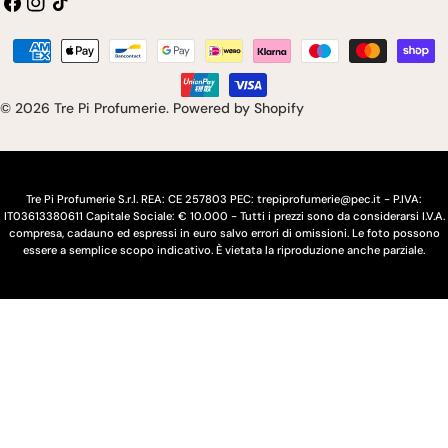
Facebook
Instagram
Tic
a
i
toc
e
n
Modalità
s
g
di
pagamento
e
u
© 2026
Tre Pi Profumerie
.
Powered by Shopify
/
a
r
e
Tre Pi Profumerie S.r.l. REA: CE 257803 PEC: trepiprofumerie@pec.it - P.IVA:
IT03613380611 Capitale Sociale: € 10.000 - Tutti i prezzi sono da considerarsi I.V.A.
g
compresa, cadauno ed espressi in euro salvo errori di omissioni. Le foto possono
essere a semplice scopo indicativo. È vietata la riproduzione anche parziale.
i
o
n
e