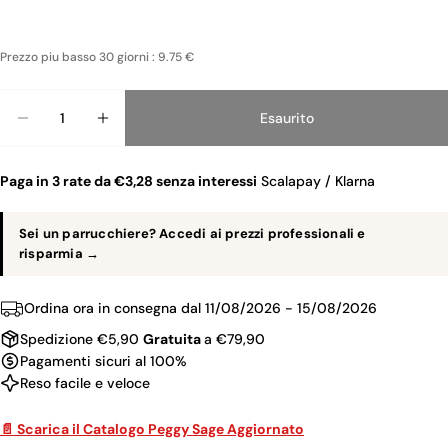
Prezzo piu basso 30 giorni : 9.75 €
Quantità
Esaurito
Diminuisci La Q
Au
Paga in 3 rate da €3,28 senza interessi
Scalapay / Klarna
Sei un parrucchiere? Accedi ai prezzi professionali e
risparmia →
Ordina ora in consegna dal
11/08/2026 - 15/08/2026
Spedizione €5,90
Gratuita
a €79,90
Pagamenti sicuri al 100%
Reso facile e veloce
📄 Scarica il Catalogo Peggy Sage Aggiornato