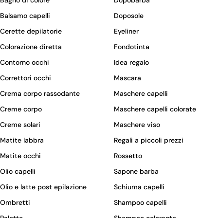
Balsamo capelli
Doposole
Cerette depilatorie
Eyeliner
Colorazione diretta
Fondotinta
Contorno occhi
Idea regalo
Correttori occhi
Mascara
Crema corpo rassodante
Maschere capelli
Creme corpo
Maschere capelli colorate
Creme solari
Maschere viso
Matite labbra
Regali a piccoli prezzi
Matite occhi
Rossetto
Olio capelli
Sapone barba
Olio e latte post epilazione
Schiuma capelli
Ombretti
Shampoo capelli
Palette
Shampoo colorante