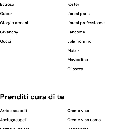
Estrosa
Koster
Gabor
L'oreal paris
Giorgio armani
L'oreal professionnel
Givenchy
Lancome
Gucci
Lola from rio
Matrix
Maybelline
Olioseta
Prenditi cura di te
Arricciacapelli
Creme viso
Asciugacapelli
Creme viso uomo
Bagno di colore
Dopobarba