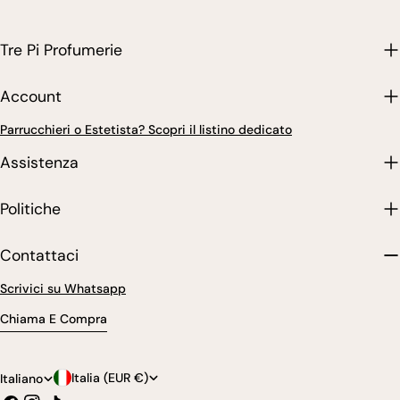
Tre Pi Profumerie
Account
Parrucchieri o Estetista? Scopri il listino dedicato
Assistenza
Politiche
Contattaci
Scrivici su Whatsapp
Chiama E Compra
P
L
Italia (EUR €)
Italiano