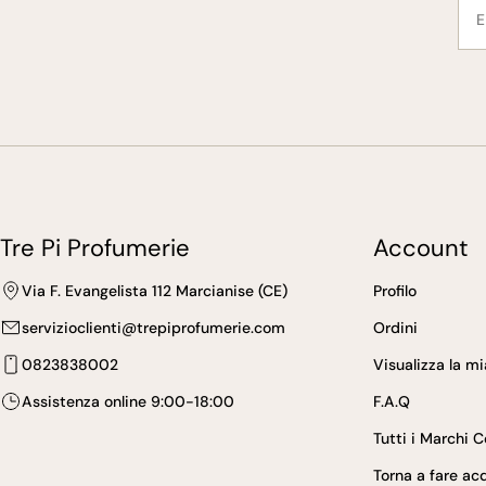
mai
Tre Pi Profumerie
Account
Via F. Evangelista 112 Marcianise (CE)
Profilo
servizioclienti@trepiprofumerie.com
Ordini
0823838002
Visualizza la m
Assistenza online 9:00-18:00
F.A.Q
Tutti i Marchi 
Torna a fare acq