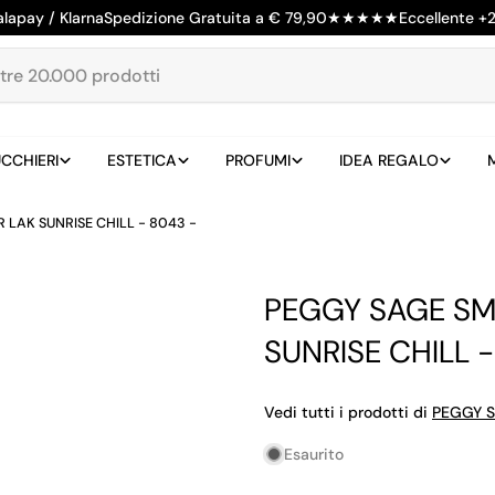
alapay / Klarna
Spedizione Gratuita a € 79,90
★
★
★
★
★
Eccellente +
CCHIERI
ESTETICA
PROFUMI
IDEA REGALO
LAK SUNRISE CHILL - 8043 -
PEGGY SAGE SM
SUNRISE CHILL -
Vedi tutti i prodotti di
PEGGY 
Esaurito