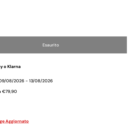
Esaurito
Diminuisci La Quantità Per PEGGY SAGE SMALTO PER UN
Aumenta La Quantità Per PEGGY SAGE SMA
y o Klarna
09/08/2026 - 13/08/2026
a €79,90
age Aggiornato