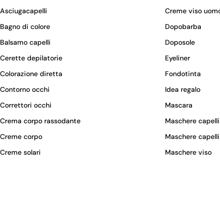
Asciugacapelli
Creme viso uom
Bagno di colore
Dopobarba
Balsamo capelli
Doposole
Cerette depilatorie
Eyeliner
Colorazione diretta
Fondotinta
Contorno occhi
Idea regalo
Correttori occhi
Mascara
Crema corpo rassodante
Maschere capelli
Creme corpo
Maschere capelli
Creme solari
Maschere viso