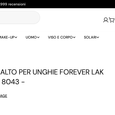
2999 recensioni
Login
Ca
MAKE-UP
UOMO
VISO E CORPO
SOLARI
ALTO PER UNGHIE FOREVER LAK
 8043 -
SAGE