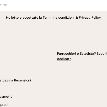
l
Ho letto e accettato la
Termini e condizioni
&
Privacy Policy
.
Parrucchieri o Estetista? Scopri i
dedicato
ia pagina Recensioni
Cosmetici
uisti