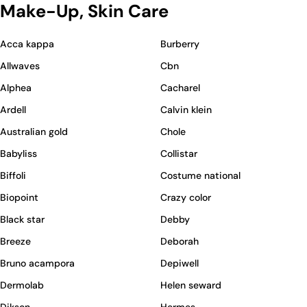
Make-Up, Skin Care
Acca kappa
Burberry
Allwaves
Cbn
Alphea
Cacharel
Ardell
Calvin klein
Australian gold
Chole
Babyliss
Collistar
Biffoli
Costume national
Biopoint
Crazy color
Black star
Debby
Breeze
Deborah
Bruno acampora
Depiwell
Dermolab
Helen seward