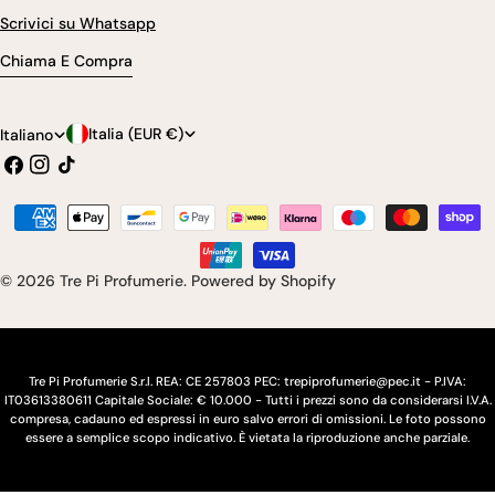
Scrivici su Whatsapp
Chiama E Compra
P
L
Italia (EUR €)
Italiano
Facebook
Instagram
Tic
a
i
toc
e
n
Modalità
s
g
di
pagamento
e
u
© 2026
Tre Pi Profumerie
.
Powered by Shopify
/
a
r
e
Tre Pi Profumerie S.r.l. REA: CE 257803 PEC: trepiprofumerie@pec.it - P.IVA:
IT03613380611 Capitale Sociale: € 10.000 - Tutti i prezzi sono da considerarsi I.V.A.
g
compresa, cadauno ed espressi in euro salvo errori di omissioni. Le foto possono
essere a semplice scopo indicativo. È vietata la riproduzione anche parziale.
i