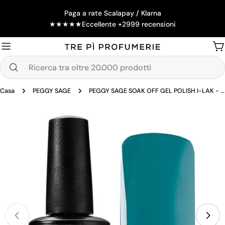
Salta
Paga a rate Scalapay / Klarna
al
★
★
★
★
★
Eccellente +2999 recensioni
contenuto
Ca
Ricerca
tra
Casa
PEGGY SAGE
PEGGY SAGE SOAK OFF GEL POLISH I-LAK - AQUAMARINE -15ML
oltre
20.000
Passa
prodotti
alle
informazioni
sul
prodotto
Apri supporto 0 in modalità modale