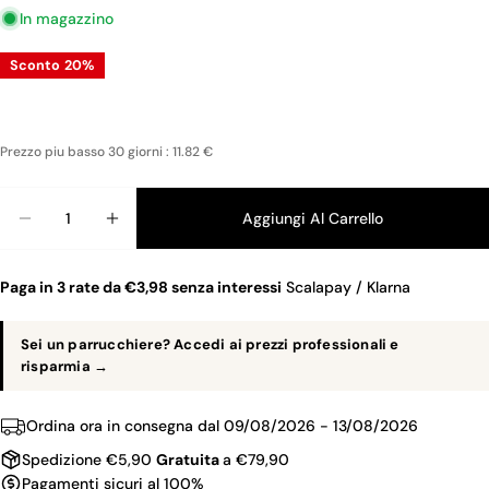
In magazzino
Sconto
20%
Prezzo piu basso 30 giorni : 11.82 €
Quantità
Aggiungi Al Carrello
Diminuisci La Q
Au
Paga in 3 rate da €3,98 senza interessi
Scalapay / Klarna
Sei un parrucchiere? Accedi ai prezzi professionali e
risparmia →
Ordina ora in consegna dal
09/08/2026 - 13/08/2026
Spedizione €5,90
Gratuita
a €79,90
Pagamenti sicuri al 100%