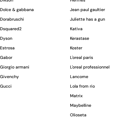
Dikson
Hermes
Dolce & gabbana
Jean paul gaultier
Dorabruschi
Juliette has a gun
Dsquared2
Kativa
Dyson
Kerastase
Estrosa
Koster
Gabor
L'oreal paris
Giorgio armani
L'oreal professionnel
Givenchy
Lancome
Gucci
Lola from rio
Matrix
Maybelline
Olioseta