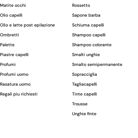
Matite occhi
Rossetto
Olio capelli
Sapone barba
Olio e latte post epilazione
Schiuma capelli
Ombretti
Shampoo capelli
Palette
Shampoo colorante
Piastre capelli
Smalti unghie
Profumi
Smalto semipermanente
Profumi uomo
Sopracciglia
Rasatura uomo
Tagliacapelli
Regali piu richiesti
Tinte capelli
Trousse
Unghie finte