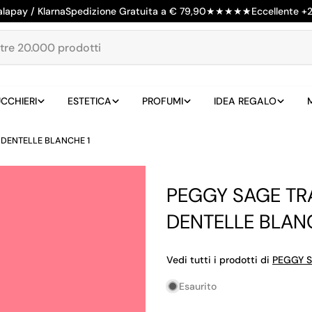
alapay / Klarna
Spedizione Gratuita a € 79,90
★
★
★
★
★
Eccellente +
CCHIERI
ESTETICA
PROFUMI
IDEA REGALO
 DENTELLE BLANCHE 1
PEGGY SAGE TRA
DENTELLE BLAN
Vedi tutti i prodotti di
PEGGY 
Esaurito