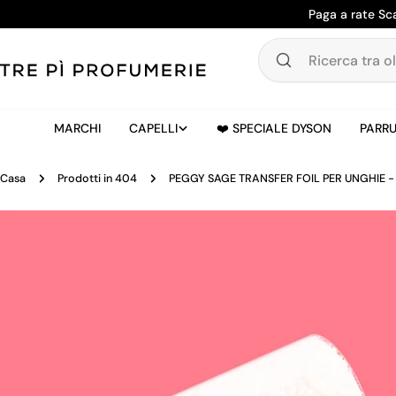
Salta
Paga a rate Sc
al
contenuto
Ricerca
tra
oltre
20.000
MARCHI
CAPELLI
❤️ SPECIALE DYSON
PARRU
prodotti
Casa
Prodotti in 404
PEGGY SAGE TRANSFER FOIL PER UNGHIE -
Passa
alle
informazioni
sul
prodotto