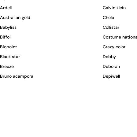
Ardell
Calvin klein
Australian gold
Chole
Babyliss
Collistar
Biffoli
Costume nationa
Biopoint
Crazy color
Black star
Debby
Breeze
Deborah
Bruno acampora
Depiwell