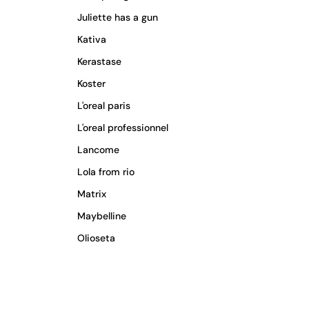
Juliette has a gun
Kativa
Kerastase
Koster
L'oreal paris
L'oreal professionnel
Lancome
Lola from rio
Matrix
Maybelline
Olioseta