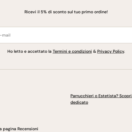
Ricevi il 5% di sconto sul tuo primo ordine!
l
Ho letto e accettato la
Termini e condizioni
&
Privacy Policy
.
Parrucchieri o Estetista? Scopri i
dedicato
ia pagina Recensioni