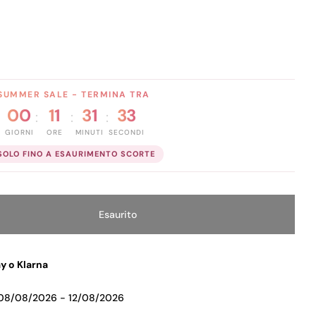
SUMMER SALE - TERMINA TRA
00
11
31
32
:
:
:
GIORNI
ORE
MINUTI
SECONDI
SOLO FINO A ESAURIMENTO SCORTE
Esaurito
Diminuisci La Quantità Per PEGGY SAGE TRANSFER FOIL PE
Aumenta La Quantità Per PEGGY SAGE TRANS
y o Klarna
08/08/2026 - 12/08/2026