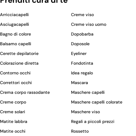
Prenditi cura di te
Arricciacapelli
Creme viso
Asciugacapelli
Creme viso uomo
Bagno di colore
Dopobarba
Balsamo capelli
Doposole
Cerette depilatorie
Eyeliner
Colorazione diretta
Fondotinta
Contorno occhi
Idea regalo
Correttori occhi
Mascara
Crema corpo rassodante
Maschere capelli
Creme corpo
Maschere capelli colorate
Creme solari
Maschere viso
Matite labbra
Regali a piccoli prezzi
Matite occhi
Rossetto