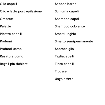
Olio capelli
Sapone barba
Olio e latte post epilazione
Schiuma capelli
Ombretti
Shampoo capelli
Palette
Shampoo colorante
Piastre capelli
Smalti unghie
Profumi
Smalto semipermanente
Profumi uomo
Sopracciglia
Rasatura uomo
Tagliacapelli
Regali piu richiesti
Tinte capelli
Trousse
Unghie finte