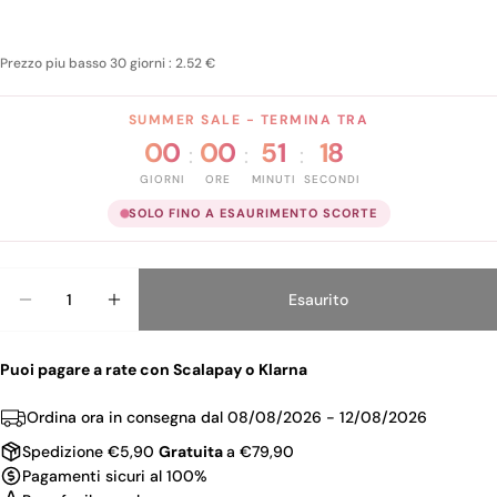
Prezzo piu basso 30 giorni : 2.52 €
SUMMER SALE - TERMINA TRA
00
00
51
18
:
:
:
GIORNI
ORE
MINUTI
SECONDI
SOLO FINO A ESAURIMENTO SCORTE
Quantità
Esaurito
Diminuisci La Qua
Au
Puoi pagare a rate con Scalapay o Klarna
Ordina ora in consegna dal
08/08/2026 - 12/08/2026
Spedizione €5,90
Gratuita
a €79,90
Pagamenti sicuri al 100%