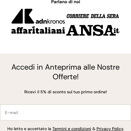
Parlano di noi
Accedi in Anteprima alle Nostre
Offerte!
Ricevi il 5% di sconto sul tuo primo ordine!
E-
mail
Ho letto e accettato la
Termini e condizioni
&
Privacy Policy
.