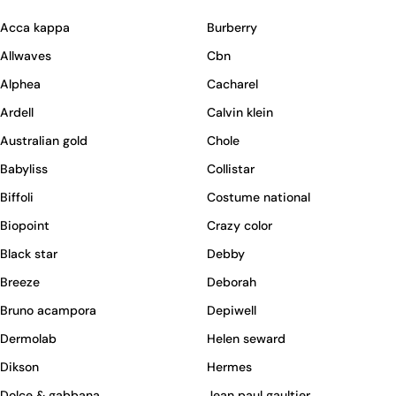
Acca kappa
Burberry
Allwaves
Cbn
Alphea
Cacharel
Ardell
Calvin klein
Australian gold
Chole
Babyliss
Collistar
Biffoli
Costume national
Biopoint
Crazy color
Black star
Debby
Breeze
Deborah
Bruno acampora
Depiwell
Dermolab
Helen seward
Dikson
Hermes
Dolce & gabbana
Jean paul gaultier