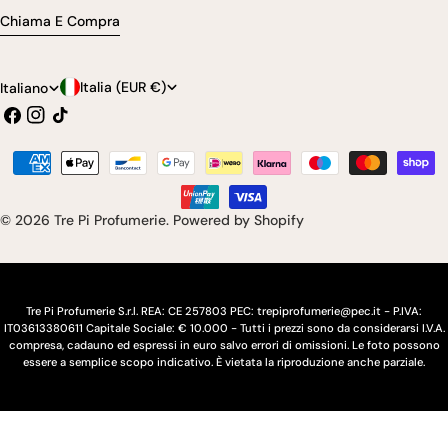
Chiama E Compra
P
L
Italia (EUR €)
Italiano
Facebook
Instagram
Tic
a
i
toc
e
n
Modalità
s
g
di
pagamento
e
u
© 2026
Tre Pi Profumerie
.
Powered by Shopify
/
a
r
e
Tre Pi Profumerie S.r.l. REA: CE 257803 PEC: trepiprofumerie@pec.it - P.IVA:
IT03613380611 Capitale Sociale: € 10.000 - Tutti i prezzi sono da considerarsi I.V.A.
g
compresa, cadauno ed espressi in euro salvo errori di omissioni. Le foto possono
essere a semplice scopo indicativo. È vietata la riproduzione anche parziale.
i
o