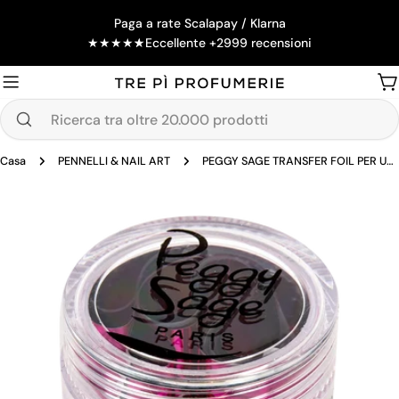
Salta
Paga a rate Scalapay / Klarna
al
★
★
★
★
★
Eccellente +2999 recensioni
contenuto
Ca
Ricerca
tra
Casa
PENNELLI & NAIL ART
PEGGY SAGE TRANSFER FOIL PER UNGHIE - FUCHSIA
oltre
20.000
Passa
prodotti
alle
informazioni
sul
prodotto