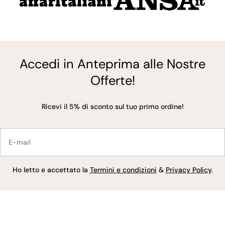
Accedi in Anteprima alle Nostre
Offerte!
Ricevi il 5% di sconto sul tuo primo ordine!
E-
mail
Ho letto e accettato la
Termini e condizioni
&
Privacy Policy
.