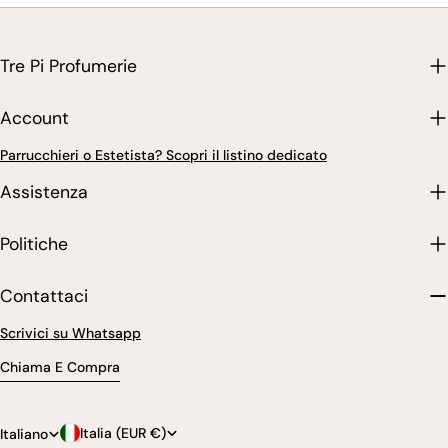
Tre Pi Profumerie
Account
Parrucchieri o Estetista? Scopri il listino dedicato
Assistenza
Politiche
Contattaci
Scrivici su Whatsapp
Chiama E Compra
P
L
Italia (EUR €)
Italiano