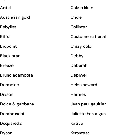
Ardell
Calvin klein
Australian gold
Chole
Babyliss
Collistar
Biffoli
Costume national
Biopoint
Crazy color
Black star
Debby
Breeze
Deborah
Bruno acampora
Depiwell
Dermolab
Helen seward
Dikson
Hermes
Dolce & gabbana
Jean paul gaultier
Dorabruschi
Juliette has a gun
Dsquared2
Kativa
Dyson
Kerastase