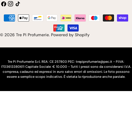
Facebook
Instagram
Tic
a
i
toc
e
n
Modalità
s
g
di
pagamento
e
u
© 2026
Tre Pi Profumerie
.
Powered by Shopify
/
a
r
e
Tre Pi Profumerie S.r.l. REA: CE 257803 PEC: trepiprofumerie@pec.it - P.IVA:
IT03613380611 Capitale Sociale: € 10.000 - Tutti i prezzi sono da considerarsi I.V.A.
g
compresa, cadauno ed espressi in euro salvo errori di omissioni. Le foto possono
essere a semplice scopo indicativo. È vietata la riproduzione anche parziale.
i
o
n
e