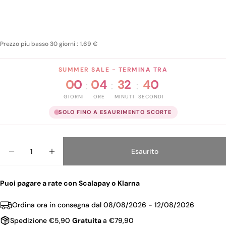
Prezzo piu basso 30 giorni : 1.69 €
SUMMER SALE - TERMINA TRA
00
04
32
39
:
:
:
GIORNI
ORE
MINUTI
SECONDI
SOLO FINO A ESAURIMENTO SCORTE
Quantità
Esaurito
Diminuisci La
Au
Puoi pagare a rate con Scalapay o Klarna
Ordina ora in consegna dal
08/08/2026 - 12/08/2026
Spedizione €5,90
Gratuita
a €79,90