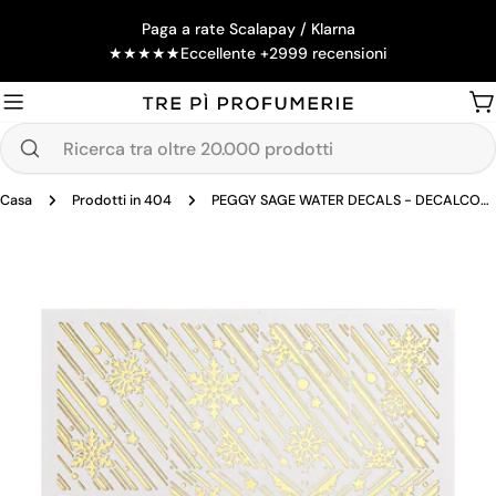
Salta
Paga a rate Scalapay / Klarna
al
★
★
★
★
★
Eccellente +2999 recensioni
contenuto
Ca
Ricerca
tra
Casa
Prodotti in 404
PEGGY SAGE WATER DECALS - DECALCOMANIE PER UNGHIE CHRISTMAS 201
oltre
20.000
Passa
prodotti
alle
informazioni
sul
prodotto