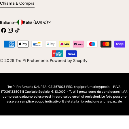
Chiama E Compra
P
L
Italia (EUR €)
Italiano
Facebook
Instagram
Tic
a
i
toc
e
n
Modalità
s
g
di
pagamento
e
u
© 2026
Tre Pi Profumerie
.
Powered by Shopify
/
a
r
e
Tre Pi Profumerie S.r.l. REA: CE 257803 PEC: trepiprofumerie@pec.it - P.IVA:
IT03613380611 Capitale Sociale: € 10.000 - Tutti i prezzi sono da considerarsi I.V.A.
g
compresa, cadauno ed espressi in euro salvo errori di omissioni. Le foto possono
essere a semplice scopo indicativo. È vietata la riproduzione anche parziale.
i
o
n