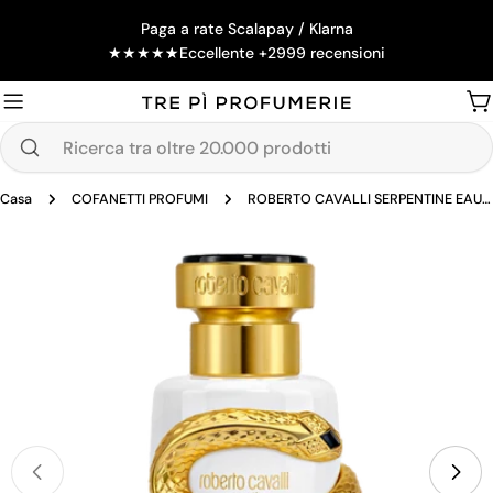
Salta
Paga a rate Scalapay / Klarna
al
★
★
★
★
★
Eccellente +2999 recensioni
contenuto
Ca
Ricerca
tra
Casa
COFANETTI PROFUMI
ROBERTO CAVALLI SERPENTINE EAU DE PARFUM 100 ML + BRACCIALE
oltre
20.000
Passa
prodotti
alle
informazioni
sul
prodotto
Apri supporto 0 in modalità modale