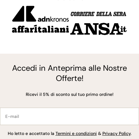
Accedi in Anteprima alle Nostre
Offerte!
Ricevi il 5% di sconto sul tuo primo ordine!
E-
mail
Ho letto e accettato la
Termini e condizioni
&
Privacy Policy
.