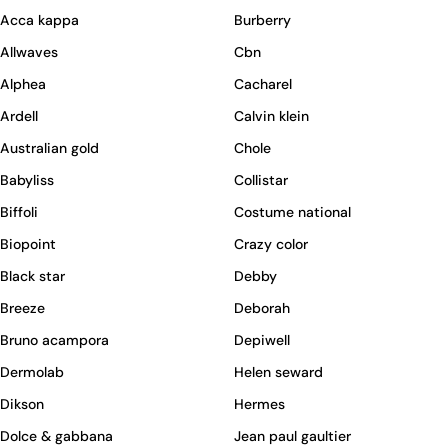
Acca kappa
Burberry
Allwaves
Cbn
Alphea
Cacharel
Ardell
Calvin klein
Australian gold
Chole
Babyliss
Collistar
Biffoli
Costume national
Biopoint
Crazy color
Black star
Debby
Breeze
Deborah
Bruno acampora
Depiwell
Dermolab
Helen seward
Dikson
Hermes
Dolce & gabbana
Jean paul gaultier