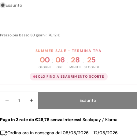
Esaurito
Prezzo piu basso 30 giorni : 78.12 €
SUMMER SALE - TERMINA TRA
00
06
28
25
:
:
:
GIORNI
ORE
MINUTI
SECONDI
SOLO FINO A ESAURIMENTO SCORTE
Quantità
Esaurito
Diminuisci La Quantità Per ROBERTO CAVALLI SE
Aumenta La Quantità Per ROBERTO CAV
Paga in 3 rate da €26,76 senza interessi
Scalapay / Klarna
Ordina ora in consegna dal
08/08/2026 - 12/08/2026