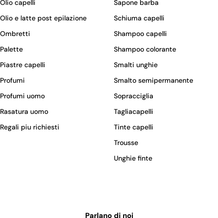
Olio capelli
Sapone barba
Olio e latte post epilazione
Schiuma capelli
Ombretti
Shampoo capelli
Palette
Shampoo colorante
Piastre capelli
Smalti unghie
Profumi
Smalto semipermanente
Profumi uomo
Sopracciglia
Rasatura uomo
Tagliacapelli
Regali piu richiesti
Tinte capelli
Trousse
Unghie finte
Parlano di noi