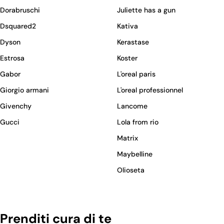
Dorabruschi
Juliette has a gun
Dsquared2
Kativa
Dyson
Kerastase
Estrosa
Koster
Gabor
L'oreal paris
Giorgio armani
L'oreal professionnel
Givenchy
Lancome
Gucci
Lola from rio
Matrix
Maybelline
Olioseta
Prenditi cura di te