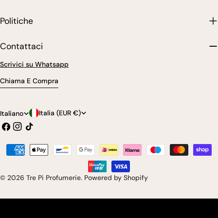
Politiche
Contattaci
Scrivici su Whatsapp
Chiama E Compra
P
L
Italia (EUR €)
Italiano
Facebook
Instagram
Tic
a
i
toc
e
n
Modalità
s
g
di
pagamento
e
u
© 2026
Tre Pi Profumerie
.
Powered by Shopify
/
a
r