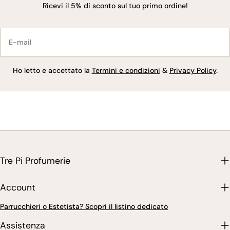
Ricevi il 5% di sconto sul tuo primo ordine!
E-
mail
Ho letto e accettato la
Termini e condizioni
&
Privacy Policy
.
Tre Pi Profumerie
Account
Parrucchieri o Estetista? Scopri il listino dedicato
Assistenza