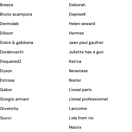
Breeze
Deborah
Bruno acampora
Depiwell
Dermolab
Helen seward
Dikson
Hermes
Dolce & gabbana
Jean paul gaultier
Dorabruschi
Juliette has a gun
Dsquared2
Kativa
Dyson
Kerastase
Estrosa
Koster
Gabor
L'oreal paris
Giorgio armani
L'oreal professionnel
Givenchy
Lancome
Gucci
Lola from rio
Matrix