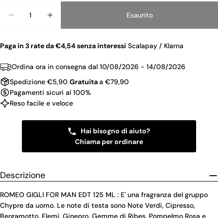
Quantità
Esaurito
Diminuisci La Quantità Per ROMEO GIGLI FOR MA
Aumenta La Quantità Per ROMEO GIGLI
Paga in 3 rate da €4,54 senza interessi
Scalapay / Klarna
Ordina ora in consegna dal
10/08/2026 - 14/08/2026
Spedizione €5,90
Gratuita
a €79,90
Pagamenti sicuri al 100%
Reso facile e veloce
Hai bisogno di aiuto?
Chiama per ordinare
Descrizione
ROMEO GIGLI FOR MAN EDT 125 ML : E' una fragranza del gruppo
Chypre da uomo. Le note di testa sono Note Verdi, Cipresso,
Bergamotto, Elemi, Ginepro, Gemme di Ribes, Pompelmo Rosa e