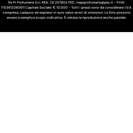
e
Tre Pi Profumerie S.r.l. REA: CE 257803 PEC: trepiprofumerie@pec.it - P.IVA:
IT03613380611 Capitale Sociale: € 10.000 - Tutti i prezzi sono da considerarsi I.V.A.
g
compresa, cadauno ed espressi in euro salvo errori di omissioni. Le foto possono
essere a semplice scopo indicativo. È vietata la riproduzione anche parziale.
i
o
n
e