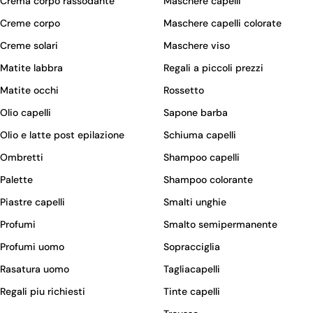
Crema corpo rassodante
Maschere capelli
Creme corpo
Maschere capelli colorate
Creme solari
Maschere viso
Matite labbra
Regali a piccoli prezzi
Matite occhi
Rossetto
Olio capelli
Sapone barba
Olio e latte post epilazione
Schiuma capelli
Ombretti
Shampoo capelli
Palette
Shampoo colorante
Piastre capelli
Smalti unghie
Profumi
Smalto semipermanente
Profumi uomo
Sopracciglia
Rasatura uomo
Tagliacapelli
Regali piu richiesti
Tinte capelli