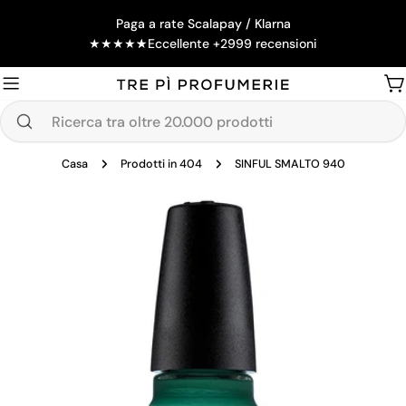
Salta
Paga a rate Scalapay / Klarna
al
★
★
★
★
★
Eccellente +2999 recensioni
contenuto
Ca
Ricerca
tra
Casa
Prodotti in 404
SINFUL SMALTO 940
oltre
20.000
Passa
prodotti
alle
informazioni
sul
prodotto
Apri supporto 0 in modalità modale