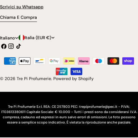
Scrivici su Whatsapp
Chiama E Compra
P
L
Italia (EUR €)
Italiano
Facebook
Instagram
Tic
a
i
toc
e
n
Modalità
s
g
di
pagamento
e
u
© 2026
Tre Pi Profumerie
.
Powered by Shopify
/
a
r
e
Tre Pi Profumerie S.r.l. REA: CE 257803 PEC: trepiprofumerie@pec.it - P.IVA:
IT03613380611 Capitale Sociale: € 10.000 - Tutti i prezzi sono da considerarsi I.V.A.
g
compresa, cadauno ed espressi in euro salvo errori di omissioni. Le foto possono
essere a semplice scopo indicativo. È vietata la riproduzione anche parziale.
i