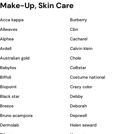
Make-Up, Skin Care
Acca kappa
Burberry
Allwaves
Cbn
Alphea
Cacharel
Ardell
Calvin klein
Australian gold
Chole
Babyliss
Collistar
Biffoli
Costume national
Biopoint
Crazy color
Black star
Debby
Breeze
Deborah
Bruno acampora
Depiwell
Dermolab
Helen seward