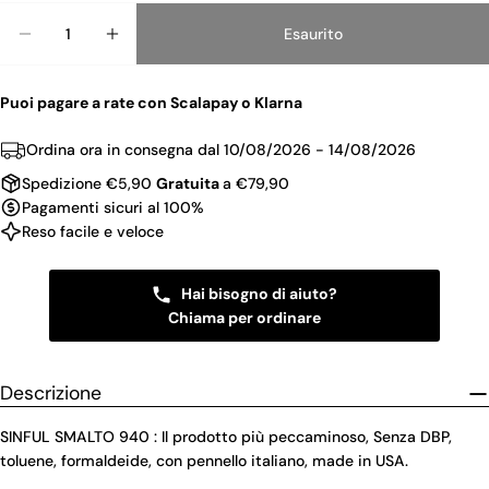
Quantità
Esaurito
Diminuisci La Quantità Per SINFUL SMALTO 940
Aumenta La Quantità Per SINFUL SMALT
Puoi pagare a rate con Scalapay o Klarna
Ordina ora in consegna dal
10/08/2026 - 14/08/2026
Spedizione €5,90
Gratuita
a €79,90
Pagamenti sicuri al 100%
Reso facile e veloce
Hai bisogno di aiuto?
Chiama per ordinare
Descrizione
SINFUL SMALTO 940 : Il prodotto più peccaminoso, Senza DBP,
toluene, formaldeide, con pennello italiano, made in USA.