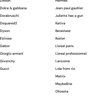
Dikson
Hermes
Dolce & gabbana
Jean paul gaultier
Dorabruschi
Juliette has a gun
Dsquared2
Kativa
Dyson
Kerastase
Estrosa
Koster
Gabor
L'oreal paris
Giorgio armani
L'oreal professionnel
Givenchy
Lancome
Gucci
Lola from rio
Matrix
Maybelline
Olioseta