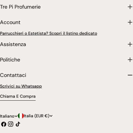
Tre Pi Profumerie
Account
Parrucchieri o Estetista? Scopri il listino dedicato
Assistenza
Politiche
Contattaci
Scrivici su Whatsapp
Chiama E Compra
P
L
Italia (EUR €)
Italiano
Facebook
Instagram
Tic
a
i
toc