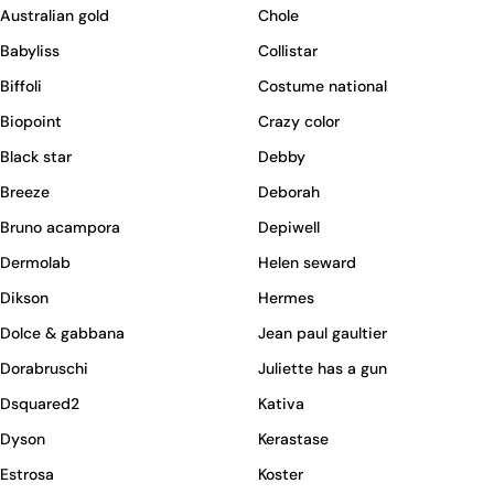
Australian gold
Chole
Babyliss
Collistar
Biffoli
Costume national
Biopoint
Crazy color
Black star
Debby
Breeze
Deborah
Bruno acampora
Depiwell
Dermolab
Helen seward
Dikson
Hermes
Dolce & gabbana
Jean paul gaultier
Dorabruschi
Juliette has a gun
Dsquared2
Kativa
Dyson
Kerastase
Estrosa
Koster