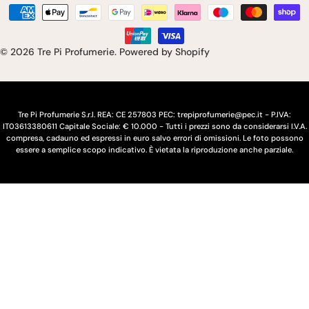
e
n
Modalità
s
g
di
pagamento
e
u
© 2026
Tre Pi Profumerie
.
Powered by Shopify
/
a
r
e
Tre Pi Profumerie S.r.l. REA: CE 257803 PEC: trepiprofumerie@pec.it - P.IVA:
IT03613380611 Capitale Sociale: € 10.000 - Tutti i prezzi sono da considerarsi I.V.A.
g
compresa, cadauno ed espressi in euro salvo errori di omissioni. Le foto possono
essere a semplice scopo indicativo. È vietata la riproduzione anche parziale.
i
o
n
e