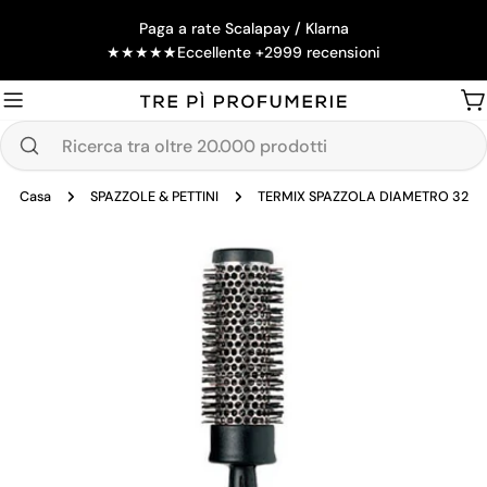
Salta
Paga a rate Scalapay / Klarna
al
★
★
★
★
★
Eccellente +2999 recensioni
contenuto
Ca
Ricerca
tra
Casa
SPAZZOLE & PETTINI
TERMIX SPAZZOLA DIAMETRO 32
oltre
20.000
Passa
prodotti
alle
informazioni
sul
prodotto
Apri supporto 0 in modalità modale