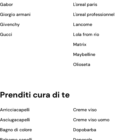
Gabor
L'oreal paris
Giorgio armani
L'oreal professionnel
Givenchy
Lancome
Gucci
Lola from rio
Matrix
Maybelline
Olioseta
Prenditi cura di te
Arricciacapelli
Creme viso
Asciugacapelli
Creme viso uomo
Bagno di colore
Dopobarba
Balsamo capelli
Doposole