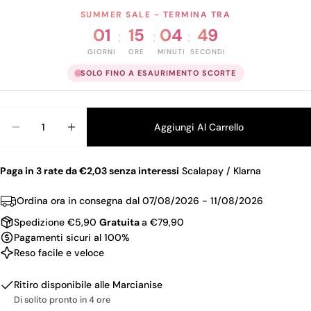
SUMMER SALE - TERMINA TRA
01
15
04
48
:
:
:
GIORNI
ORE
MINUTI
SECONDI
SOLO FINO A ESAURIMENTO SCORTE
Quantità
Aggiungi Al Carrello
Diminuisci La Quantità Per TERMIX SPAZZOLA DI
Aumenta La Quantità Per TERMIX SPAZ
Paga in 3 rate da €2,03 senza interessi
Scalapay / Klarna
Ordina ora in consegna dal
07/08/2026 - 11/08/2026
Spedizione €5,90
Gratuita
a €79,90
Pagamenti sicuri al 100%
Reso facile e veloce
Ritiro disponibile alle
Marcianise
Di solito pronto in 4 ore