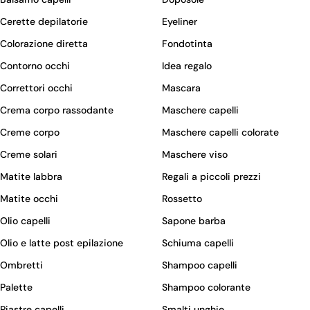
Cerette depilatorie
Eyeliner
Colorazione diretta
Fondotinta
Contorno occhi
Idea regalo
Correttori occhi
Mascara
Crema corpo rassodante
Maschere capelli
Creme corpo
Maschere capelli colorate
Creme solari
Maschere viso
Matite labbra
Regali a piccoli prezzi
Matite occhi
Rossetto
Olio capelli
Sapone barba
Olio e latte post epilazione
Schiuma capelli
Ombretti
Shampoo capelli
Palette
Shampoo colorante
Piastre capelli
Smalti unghie