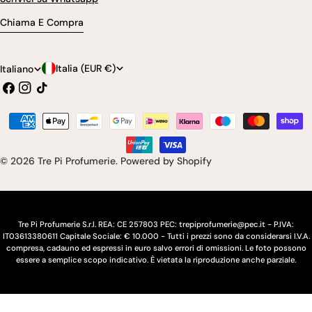
Chiama E Compra
P
L
Italia (EUR €)
Italiano
Facebook
Instagram
Tic
a
i
toc
e
n
Modalità
s
g
di
pagamento
e
u
© 2026
Tre Pi Profumerie
.
Powered by Shopify
/
a
r
e
Tre Pi Profumerie S.r.l. REA: CE 257803 PEC: trepiprofumerie@pec.it - P.IVA:
IT03613380611 Capitale Sociale: € 10.000 - Tutti i prezzi sono da considerarsi I.V.A.
g
compresa, cadauno ed espressi in euro salvo errori di omissioni. Le foto possono
essere a semplice scopo indicativo. È vietata la riproduzione anche parziale.
i
o