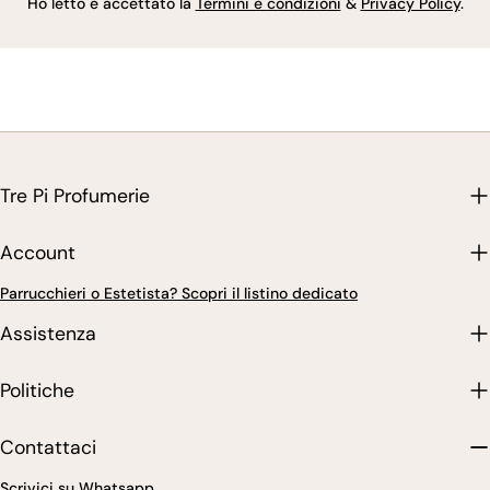
Ho letto e accettato la
Termini e condizioni
&
Privacy Policy
.
Tre Pi Profumerie
Account
Parrucchieri o Estetista? Scopri il listino dedicato
Assistenza
Politiche
Contattaci
Scrivici su Whatsapp