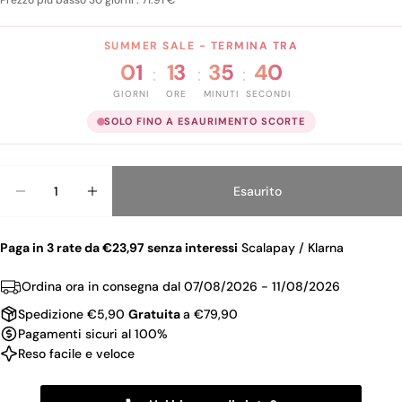
Prezzo piu basso 30 giorni : 71.91 €
SUMMER SALE - TERMINA TRA
01
13
35
40
:
:
:
GIORNI
ORE
MINUTI
SECONDI
SOLO FINO A ESAURIMENTO SCORTE
Quantità
Esaurito
Diminuisci La Quantità Per YVES SAINT LAURENT
Aumenta La Quantità Per YVES SAINT 
Paga in 3 rate da €23,97 senza interessi
Scalapay / Klarna
Ordina ora in consegna dal
07/08/2026 - 11/08/2026
Spedizione €5,90
Gratuita
a €79,90
Pagamenti sicuri al 100%
Reso facile e veloce