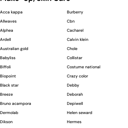
Acca kappa
Burberry
Allwaves
Cbn
Alphea
Cacharel
Ardell
Calvin klein
Australian gold
Chole
Babyliss
Collistar
Biffoli
Costume national
Biopoint
Crazy color
Black star
Debby
Breeze
Deborah
Bruno acampora
Depiwell
Dermolab
Helen seward
Dikson
Hermes